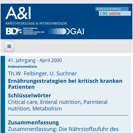
41. Jahrgang - April 2000
Suche
Intensivmedizin
Th.W. Felbinger, U. Suchner
Aktuelle Ausgabe
Ernährungsstrategien bei kritisch kranken
Patienten
Leitlinien
Schlüsselwörter
Critical care, Enteral nutrition, Parinteral
Archiv
nutrition, Metabolism
Supplements
Zusammenfassung
Zusammenfassung: Die Nährstoffzufuhr des
Supplements OrphanAnesthesia