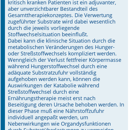
kritisch kranken Patienten ist ein adjuvanter,
aber unverzichtbarer Bestandteil des
Online First
Gesamttherapiekonzeptes. Die Verwertung
zugeführter Substrate wird dabei wesentlich
A&I English
durch die jeweils vorliegende
Stoffwechselsituation beeinflußt.
Mediadaten
Dabei kann die klinische Situation durch die
metabolischen Veränderungen des Hunger-
Autoren-Service
oder Streßstoffwechsels kompliziert werden.
Wenngleich der Verlust fettfreier Körpermasse
Bestell-Service
während Hungerstoffwechsel durch eine
adäquate Substratzufuhr vollständig
Stellenmarkt
aufgehoben werden kann, können die
Auswirkungen der Katabolie während
Kongresskalender
Streßstoffwechsel durch eine
Ernährungstherapie meist erst nach
Beseitigung deren Ursache behoben werden. In
dieser Phase muß eine Nährstoffzufuhr
individuell angepaßt werden, um
Nebenwirkungen wie Organdysfunktionen