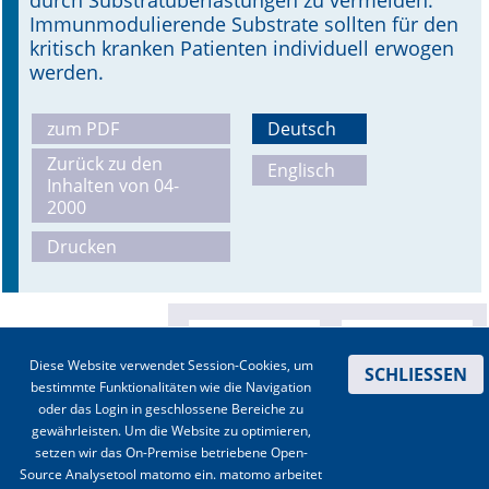
durch Substratüberlastungen zu vermeiden.
Immunmodulierende Substrate sollten für den
kritisch kranken Patienten individuell erwogen
werden.
zum PDF
Deutsch
Zurück zu den
Englisch
Inhalten von 04-
2000
Drucken
Diese Website verwendet Session-Cookies, um
SCHLIESSEN
bestimmte Funktionalitäten wie die Navigation
oder das Login in geschlossene Bereiche zu
gewährleisten. Um die Website zu optimieren,
setzen wir das On-Premise betriebene Open-
Source Analysetool matomo ein. matomo arbeitet