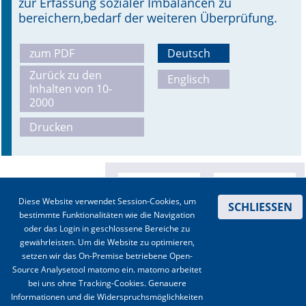
zur Erfassung sozialer Imbalancen zu
bereichern,bedarf der weiteren Überprüfung.
zum PDF
Deutsch
Zurück zu den
Englisch
Inhalten von 10-
2000
Drucken
Diese Website verwendet Session-Cookies, um
SCHLIESSEN
bestimmte Funktionalitäten wie die Navigation
oder das Login in geschlossene Bereiche zu
gewährleisten. Um die Website zu optimieren,
setzen wir das On-Premise betriebene Open-
Source Analysetool matomo ein. matomo arbeitet
bei uns ohne Tracking-Cookies. Genauere
Informationen und die Widerspruchsmöglichkeiten