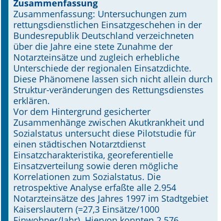
Zusammenfassung
Zusammenfassung: Untersuchungen zum
Online First
rettungsdienstlichen Einsatzgeschehen in der
Bundesrepublik Deutschland verzeichneten
A&I English
über die Jahre eine stete Zunahme der
Notarzteinsätze und zugleich erhebliche
Mediadaten
Unterschiede der regionalen Einsatzdichte.
Diese Phänomene lassen sich nicht allein durch
Autoren-Service
Struktur-veränderungen des Rettungsdienstes
erklären.
Bestell-Service
Vor dem Hintergrund gesicherter
Zusammenhänge zwischen Akutkrankheit und
Stellenmarkt
Sozialstatus untersucht diese Pilotstudie für
einen städtischen Notarztdienst
Kongresskalender
Einsatzcharakteristika, georeferentielle
Einsatzverteilung sowie deren mögliche
Korrelationen zum Sozialstatus. Die
retrospektive Analyse erfaßte alle 2.954
Notarzteinsätze des Jahres 1997 im Stadtgebiet
Kaiserslautern (=27,3 Einsätze/1000
Einwohner/Jahr). Hiervon konnten 2.576