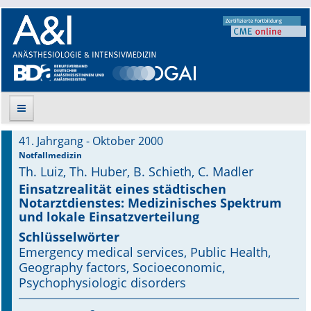
41. Jahrgang - Oktober 2000
Suche
Notfallmedizin
Th. Luiz, Th. Huber, B. Schieth, C. Madler
Aktuelle Ausgabe
Einsatzrealität eines städtischen
Notarztdienstes: Medizinisches Spektrum
und lokale Einsatzverteilung
Leitlinien
Schlüsselwörter
Archiv
Emergency medical services, Public Health,
Geography factors, Socioeconomic,
Supplements
Psychophysiologic disorders
Supplements OrphanAnesthesia