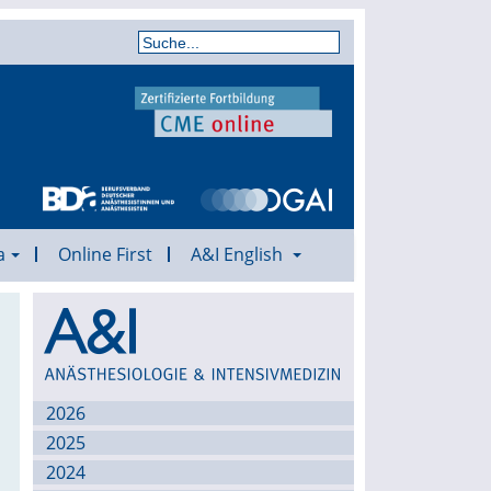
a
Online First
A&I English
Archiv
2026
2025
2024