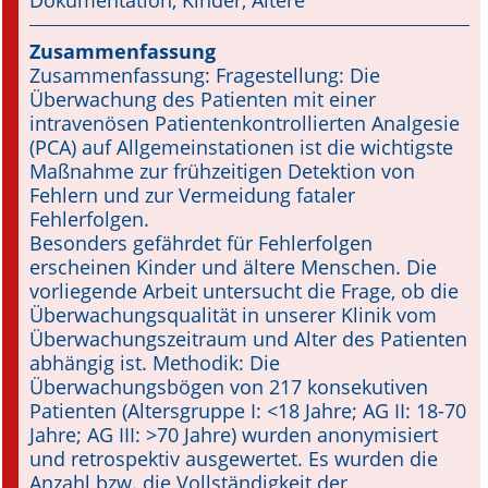
Dokumentation, Kinder, Ältere
Online First
Zusammenfassung
Zusammenfassung: Fragestellung: Die
A&I English
Überwachung des Patienten mit einer
intravenösen Patientenkontrollierten Analgesie
Mediadaten
(PCA) auf Allgemeinstationen ist die wichtigste
Maßnahme zur frühzeitigen Detektion von
Autoren-Service
Fehlern und zur Vermeidung fataler
Fehlerfolgen.
Bestell-Service
Besonders gefährdet für Fehlerfolgen
erscheinen Kinder und ältere Menschen. Die
Stellenmarkt
vorliegende Arbeit untersucht die Frage, ob die
Überwachungsqualität in unserer Klinik vom
Kongresskalender
Überwachungszeitraum und Alter des Patienten
abhängig ist. Methodik: Die
Überwachungsbögen von 217 konsekutiven
Patienten (Altersgruppe I: <18 Jahre; AG II: 18-70
Jahre; AG III: >70 Jahre) wurden anonymisiert
und retrospektiv ausgewertet. Es wurden die
Anzahl bzw. die Vollständigkeit der