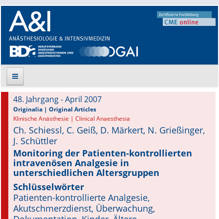
48. Jahrgang - April 2007
Suche
Originalia | Original Articles
Klinische Anästhesie | Clinical Anaesthesia
Ch. Schiessl, C. Geiß, D. Märkert, N. Grießinger,
Aktuelle Ausgabe
J. Schüttler
Leitlinien
Monitoring der Patienten-kontrollierten
intravenösen Analgesie in
unterschiedlichen Altersgruppen
Archiv
Schlüsselwörter
Supplements
Patienten-kontrollierte Analgesie,
Akutschmerzdienst, Überwachung,
Supplements OrphanAnesthesia