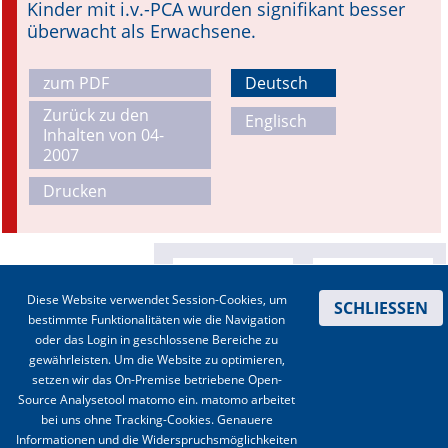
Kinder mit i.v.-PCA wurden signifikant besser
überwacht als Erwachsene.
zum PDF
Deutsch
Zurück zu den
Englisch
Inhalten von 04-
2007
Drucken
Diese Website verwendet Session-Cookies, um
SCHLIESSEN
bestimmte Funktionalitäten wie die Navigation
oder das Login in geschlossene Bereiche zu
gewährleisten. Um die Website zu optimieren,
setzen wir das On-Premise betriebene Open-
Source Analysetool matomo ein. matomo arbeitet
bei uns ohne Tracking-Cookies. Genauere
Informationen und die Widerspruchsmöglichkeiten