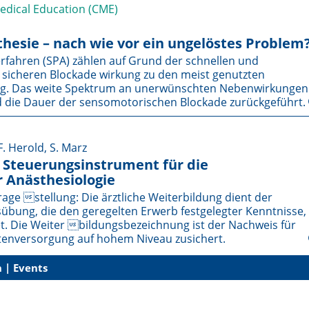
Medical Education (CME)
thesie – nach wie vor ein ungelöstes Problem
fahren (SPA) zählen auf Grund der schnellen und
r sicheren Blockade wirkung zu den meist genutzten
ltag. Das weite Spektrum an unerwünschten Nebenwirkungen
d die Dauer der senso­motorischen Blockade zurückgeführt.
F. Herold, S. Marz
s Steuerungsinstrument für die
r Anästhesiologie
e stellung: Die ärztliche Weiterbildung dient der
sübung, die den geregelten Erwerb festgelegter Kenntnisse,
t. Die Weiter bildungsbezeichnung ist der Nachweis für
tenversorgung auf hohem Niveau zusichert.
 | Events