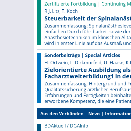
Zertifizierte Fortbildung | Continuing 
R.J. Litz, T. Koch
Steuerbarkeit der Spinalanäs
Zusammenfassung: Spinalanästhesiever
einfachen Durch führ ­barkeit sowie de
Anästhesietechniken im klinischen Al
wird in erster Linie auf das Ausmaß un
Sonderbeiträge | Special Articles
H. Ortwein, L. Dirkmorfeld, U. Haase, K.
Zielorientierte Ausbildung al
Facharztweiterbildung1 in de
Zusammenfassung: Hintergrund und Frag
Qualitätssicherung ärztlicher Berufsau
Erfahrungen und Fertigkeiten beinhalte
erworbene Kompetenz, die eine Patien
Aus den Verbänden | News | Information
BDAktuell / DGAInfo