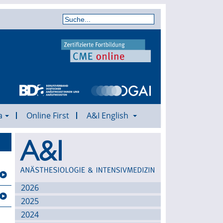
a
Online First
A&I English
Archiv
2026
2025
2024