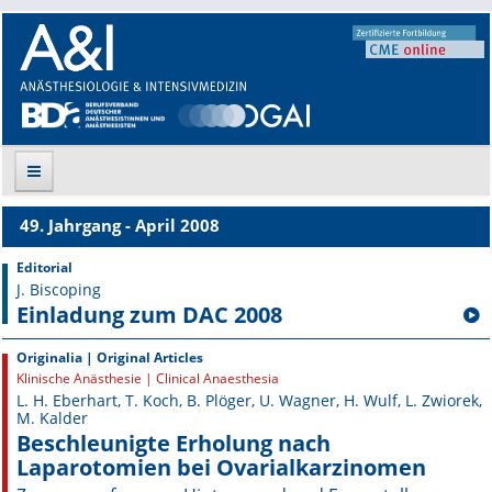
49. Jahrgang - April 2008
Suche
Editorial
J. Biscoping
Aktuelle Ausgabe
Einladung zum DAC 2008
Leitlinien
Originalia | Original Articles
Klinische Anästhesie | Clinical Anaesthesia
Archiv
L. H. Eberhart, T. Koch, B. Plöger, U. Wagner, H. Wulf, L. Zwiorek,
M. Kalder
Supplements
Beschleunigte Erholung nach
Laparotomien bei Ovarialkarzinomen
Supplements OrphanAnesthesia