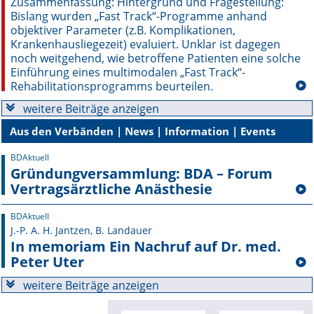
Zusammenfassung: Hintergrund und Frage­stellung:
Bislang wurden „Fast Track“-Programme anhand
Online First
objektiver Parameter (z.B. Komplikationen,
Krankenhausliegezeit) evaluiert. Unklar ist dagegen
noch weitgehend, wie betroffene Patienten eine solche
A&I English
Einführung eines multimodalen „Fast Track“-
Rehabilitationsprogramms beurteilen.
Mediadaten
weitere Beiträge anzeigen
Autoren-Service
Aus den Verbänden | News | Information | Events
Bestell-Service
BDAktuell
Gründungversammlung: BDA – Forum
Stellenmarkt
Vertragsärztliche Anästhesie
Kongresskalender
BDAktuell
J.-P. A. H. Jantzen, B. Landauer
In memoriam Ein Nachruf auf Dr. med.
Peter Uter
weitere Beiträge anzeigen