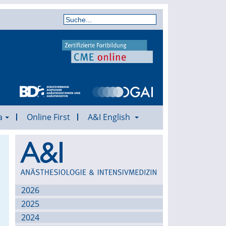
a
Online First
A&I English
Archiv
2026
2025
2024