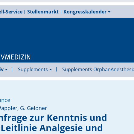
ll-Service
Stellenmarkt
Kongresskalender
iv
Supplements
Supplements OrphanAnesthesi
ance
Wappler, G. Geldner
mfrage zur Kenntnis und
eitlinie Analgesie und