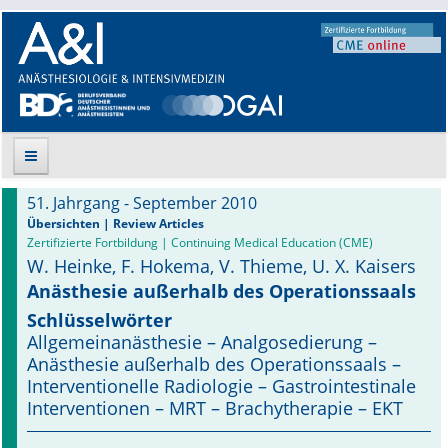
51. Jahrgang - September 2010
Suche
Übersichten | Review Articles
Zertifizierte Fortbildung | Continuing Medical Education (CME)
W. Heinke, F. Hokema, V. Thieme, U. X. Kaisers
Aktuelle Ausgabe
Anästhesie außerhalb des Operationssaals
Leitlinien
Schlüsselwörter
Allgemeinanästhesie – Analgosedierung –
Archiv
Anästhesie außerhalb des Operationssaals –
Interventionelle Radiologie – Gastrointestinale
Supplements
Interventionen – MRT – Brachytherapie – EKT
Supplements OrphanAnesthesia