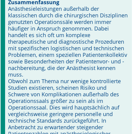
Zusammenfassung
Anästhesieleistungen außerhalb der
Online First
klassischen durch die chirurgischen Disziplinen
genutzten Operationssäle werden immer
A&I English
häufiger in Anspruch genommen. Dabei
handelt es sich oft um komplexe
Mediadaten
therapeutische und diagnostische Prozeduren
mit spezifischen logistischen und technischen
Autoren-Service
Problemen, einem speziellen Patientenkollektiv
sowie Besonderheiten der Patientenvor- und -
Bestell-Service
nachbereitung, die der Anästhesist kennen
muss.
Stellenmarkt
Obwohl zum Thema nur wenige kontrollierte
Studien existieren, scheinen Risiko und
Kongresskalender
Schwere von Komplikationen außerhalb des
Operationssaals größer zu sein als im
Operationssaal. Dies wird hauptsächlich auf
vergleichsweise geringere personelle und
technische Standards zurückgeführt. In
Anbetracht zu erwartender steigender
Patientenzahlen mit anästhesiologischer