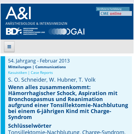
54. Jahrgang - Februar 2013
Suche
Mitteilungen | Communications
Kasuistiken | Case Reports
S. O. Schneider, W. Hubner, T. Volk
Aktuelle Ausgabe
Wenn alles zusammenkommt:
Hämorrhagischer Schock, Aspiration mit
Leitlinien
Bronchospasmus und Reanimation
aufgrund einer Tonsillektomie-Nachblutung
Archiv
bei einem 6-jährigen Kind mit Charge-
Syndrom
Supplements
Schlüsselwörter
Tonsillektomie-Nachblutung, Charge-Syndrom,
Supplements OrphanAnesthesia