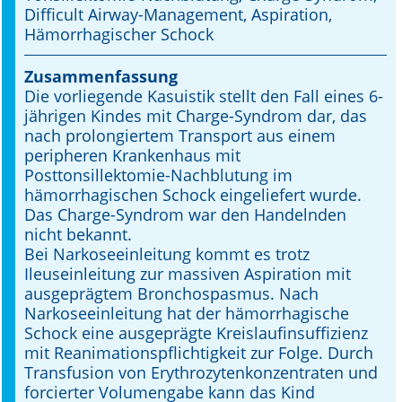
Difficult Airway-Management, Aspiration,
Hämorrhagischer Schock
Online First
A&I English
Zusammenfassung
Die vorliegende Kasuistik stellt den Fall eines 6-
Mediadaten
jährigen Kindes mit Charge-Syndrom dar, das
nach prolongiertem Transport aus einem
Autoren-Service
peripheren Krankenhaus mit
Posttonsillektomie-Nachblutung im
Bestell-Service
hämorrhagischen Schock eingeliefert wurde.
Das Charge-Syndrom war den Handelnden
Stellenmarkt
nicht bekannt.
Bei Narkoseeinleitung kommt es trotz
Kongresskalender
Ileuseinleitung zur massiven Aspiration mit
ausgeprägtem Bronchospasmus. Nach
Narkoseeinlei­tung hat der hämorrhagische
Schock eine ausgeprägte Kreislaufinsuffizienz
mit Reanimationspflichtigkeit zur Folge. Durch
Transfusion von Erythrozytenkonzentraten und
forcierter Volumengabe kann das Kind