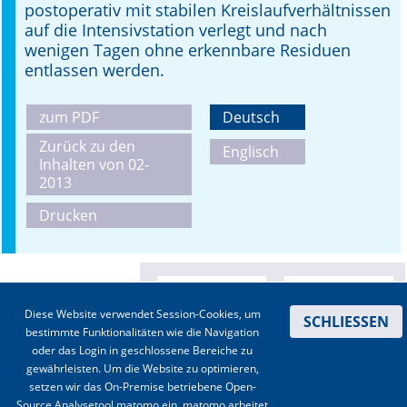
postoperativ mit stabilen Kreislaufverhältnissen
auf die Intensivstation verlegt und nach
wenigen Tagen ohne erkennbare Residuen
entlassen werden.
zum PDF
Deutsch
Zurück zu den
Englisch
Inhalten von 02-
2013
Drucken
Diese Website verwendet Session-Cookies, um
SCHLIESSEN
bestimmte Funktionalitäten wie die Navigation
oder das Login in geschlossene Bereiche zu
gewährleisten. Um die Website zu optimieren,
setzen wir das On-Premise betriebene Open-
Source Analysetool matomo ein. matomo arbeitet