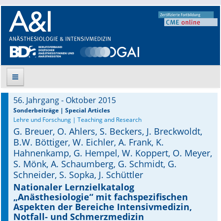
56. Jahrgang - Oktober 2015
Suche
Sonderbeiträge | Special Articles
Lehre und Forschung | Teaching and Research
G. Breuer, O. Ahlers, S. Beckers, J. Breckwoldt,
Aktuelle Ausgabe
B.W. Böttiger, W. Eichler, A. Frank, K.
Hahnenkamp, G. Hempel, W. Koppert, O. Meyer,
Leitlinien
S. Mönk, A. Schaumberg, G. Schmidt, G.
Schneider, S. Sopka, J. Schüttler
Archiv
Nationaler Lernzielkatalog
„Anästhesiologie“ mit fachspezifischen
Supplements
Aspekten der Bereiche Intensivmedizin,
Notfall- und Schmerzmedizin
Supplements OrphanAnesthesia