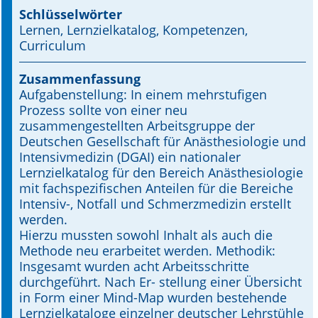
Schlüsselwörter
Online First
Lernen, Lernzielkatalog, Kompetenzen,
Curriculum
A&I English
Zusammenfassung
Mediadaten
Aufgabenstellung: In einem mehrstufigen
Prozess sollte von einer neu
Autoren-Service
zusammengestellten Arbeitsgruppe der
Deutschen Gesellschaft für Anästhesiologie und
Bestell-Service
Intensivmedizin (DGAI) ein nationaler
Lernzielkatalog für den Bereich Anästhesiologie
Stellenmarkt
mit fachspezifischen Anteilen für die Bereiche
Intensiv-, Notfall und Schmerzmedizin erstellt
Kongresskalender
werden.
Hierzu mussten sowohl Inhalt als auch die
Methode neu erarbeitet werden. Methodik:
Insgesamt wurden acht Arbeitsschritte
durchgeführt. Nach Er­- stellung einer Übersicht
in Form einer Mind-Map wurden bestehende
Lernzielkataloge einzelner deutscher Lehrstühle