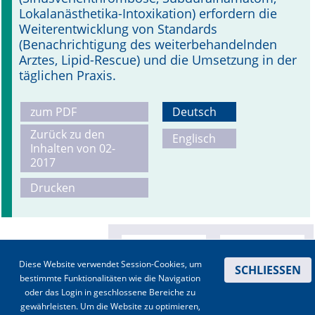
Lokalanästhetika-Intoxikation) erfordern die
Weiterentwicklung von Standards
(Benachrichtigung des weiterbehandelnden
Arztes, Lipid-Rescue) und die Umsetzung in der
täglichen Praxis.
zum PDF
Deutsch
Zurück zu den
Englisch
Inhalten von 02-
2017
Drucken
Diese Website verwendet Session-Cookies, um
SCHLIESSEN
bestimmte Funktionalitäten wie die Navigation
oder das Login in geschlossene Bereiche zu
gewährleisten. Um die Website zu optimieren,