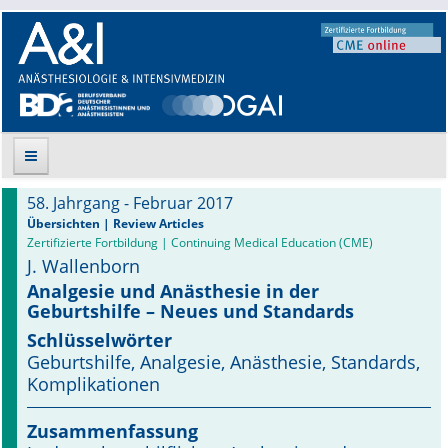
58. Jahrgang - Februar 2017
Suche
Übersichten | Review Articles
Zertifizierte Fortbildung | Continuing Medical Education (CME)
J. Wallenborn
Aktuelle Ausgabe
Analgesie und Anästhesie in der
Geburtshilfe – Neues und Standards
Leitlinien
Schlüsselwörter
Archiv
Geburtshilfe, Analgesie, Anästhesie, Standards,
Komplikationen
Supplements
Zusammenfassung
Supplements OrphanAnesthesia