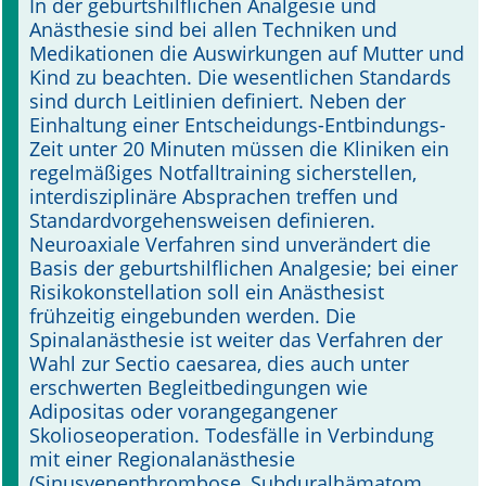
In der geburtshilflichen Analgesie und
Anästhesie sind bei allen Techniken und
Online First
Medikationen die Auswirkungen auf Mutter und
Kind zu beachten. Die wesentlichen Standards
A&I English
sind durch Leitlinien definiert. Neben der
Einhaltung einer Entscheidungs-Entbindungs-
Mediadaten
Zeit unter 20 Minuten müssen die Kliniken ein
regel­mäßiges Notfalltraining sicherstellen,
Autoren-Service
interdisziplinäre Absprachen treffen und
Standardvorgehensweisen definieren.
Bestell-Service
Neuroaxiale Verfahren sind unverändert die
Basis der geburtshilflichen Analgesie; bei einer
Stellenmarkt
Risikokonstellation soll ein Anästhesist
frühzeitig eingebunden werden. Die
Kongresskalender
Spinalanästhesie ist weiter das Verfahren der
Wahl zur Sectio caesarea, dies auch unter
erschwerten Begleit­bedingungen wie
Adipositas oder vorangegangener
Skolioseoperation. Todesfälle in Verbindung
mit einer Regionalanästhesie
(Sinusvenenthrombose, Subduralhämatom,