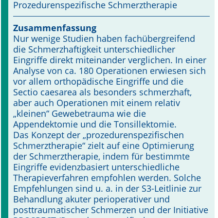
Prozedurenspezifische Schmerztherapie
Online First
Zusammenfassung
Nur wenige Studien haben fachübergreifend
A&I English
die Schmerzhaftigkeit unterschiedlicher
Eingriffe direkt miteinander verglichen. In einer
Mediadaten
Analyse von ca. 180 Operationen erwiesen sich
vor allem orthopädische Eingriffe und die
Autoren-Service
Sectio caesarea als besonders schmerzhaft,
aber auch Operationen mit einem relativ
Bestell-Service
„kleinen“ Gewebetrauma wie die
Appendektomie und die Tonsillektomie.
Stellenmarkt
Das Konzept der „prozedurenspezifischen
Schmerztherapie“ zielt auf eine Optimierung
Kongresskalender
der Schmerztherapie, indem für bestimmte
Eingriffe evidenzbasiert unterschiedliche
Therapieverfahren empfohlen werden. Solche
Empfehlungen sind u. a. in der S3-Leitlinie zur
Behandlung akuter perioperativer und
posttraumatischer Schmerzen und der Initiative