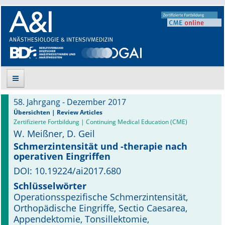
58. Jahrgang - Dezember 2017
Suche
Übersichten | Review Articles
Zertifizierte Fortbildung | Continuing Medical Education (CME)
W. Meißner, D. Geil
Aktuelle Ausgabe
Schmerzintensität und -therapie nach
operativen Eingriffen
Leitlinien
DOI: 10.19224/ai2017.680
Archiv
Schlüsselwörter
Operationsspezifische Schmerzintensität,
Supplements
Orthopädische Eingriffe, Sectio Caesarea,
Appendektomie, Tonsillektomie,
Supplements OrphanAnesthesia