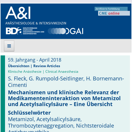
59. Jahrgang - April 2018
Suche
Übersichten | Review Articles
Klinische Anästhesie | Clinical Anaesthesia
S. Fleck, G. Rumpold-Seitlinger, H. Bornemann-
Aktuelle Ausgabe
Cimenti
Leitlinien
Mechanismen und klinische Relevanz der
Medikamenteninteraktion von Metamizol
und Acetylsalicylsäure – Eine Übersicht
Archiv
Schlüsselwörter
Supplements
Metamizol, Acetylsalicylsäure,
Thrombozytenaggregation, Nichtsteroidale
Supplements OrphanAnesthesia