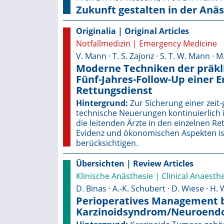
Zukunft gestalten in der Anäs
Originalia | Original Articles
Notfallmedizin | Emergency Medicine
V. Mann · T. S. Zajonz · S. T. W. Mann · M
Moderne Techniken der präkli
Fünf-Jahres-Follow-Up einer E
Rettungsdienst
Hintergrund:
Zur Sicherung einer zei
technische Neuerungen kontinuierlich 
die leitenden Ärzte in den einzelnen R
Evidenz und ökonomischen Aspekten is
berücksichtigen.
Übersichten | Review Articles
Klinische Anästhesie | Clinical Anaesth
D. Binas · A.-K. Schubert · D. Wiese · H.
Perioperatives Management b
Karzinoidsyndrom/Neuroendo