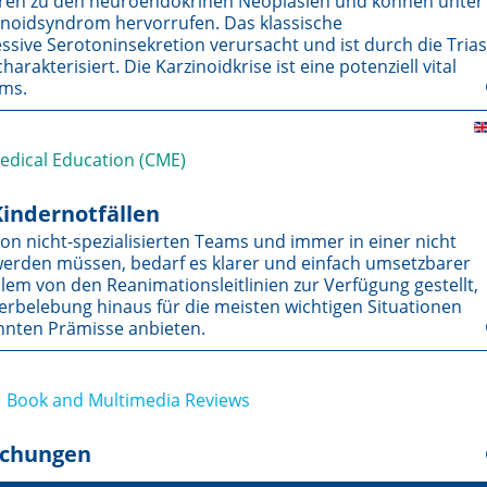
ren zu den neuroendokrinen Neoplasien und können unter
noidsyndrom hervorrufen. Das klassische
sive Serotoninsekretion verursacht und ist durch die Trias
akterisiert. Die Karzinoidkrise ist eine potenziell vital
ms.
Medical Education (CME)
Kindernotfällen
von nicht-spezialisierten Teams und immer in einer nicht
rden müssen, bedarf es klarer und einfach umsetzbarer
em von den Reanimationsleitlinien zur Verfügung gestellt,
derbelebung hinaus für die meisten wichtigen Situationen
nten Prämisse anbieten.
 Book and Multimedia Reviews
echungen