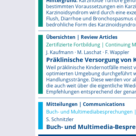
Hintergrund:
Karzinoide Tumore gehö
bestimmten Voraussetzungen ein Karzi
Karzinoidsyndrom wird durch eine exzes
Flush, Diarrhoe und Bronchospasmus char
bedrohliche Form des Karzinoidsyndro
Übersichten | Review Articles
Zertifizierte Fortbildung | Continuing 
J. Kaufmann · M. Laschat · F. Wappler
Präklinische Versorgung von 
Weil präklinische Kindernotfälle meist 
optimierten Umgebung durchgeführt we
Handlungsstränge. Diese werden vor all
die auch weit über die eigentliche Wie
Empfehlungen entsprechend der genan
Mitteilungen | Communications
Buch- und Multimediabesprechungen |
S. Schnitzler
Buch- und Multimedia-Bespr