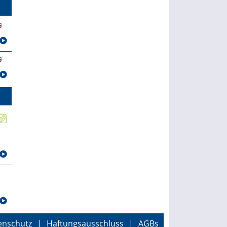
enschutz
|
Haftungsausschluss
|
AGBs