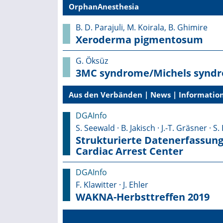
OrphanAnesthesia
B. D. Parajuli, M. Koirala, B. Ghimire
Xeroderma pigmentosum
G. Öksüz
3MC syndrome/Michels synd
Aus den Verbänden | News | Information
DGAInfo
S. Seewald · B. Jakisch · J.-T. Gräsner · S.
Strukturierte Datenerfassung
Cardiac Arrest Center
DGAInfo
F. Klawitter · J. Ehler
WAKNA-Herbsttreffen 2019