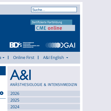
a
Online First
A&I English
Archiv
2026
2025
2024