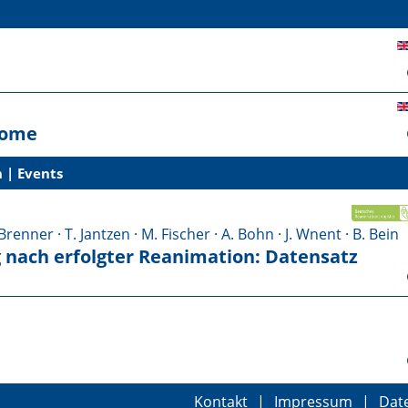
rome
 | Events
 Brenner · T. Jantzen · M. Fischer · A. Bohn · J. Wnent · B. Bein
 nach erfolgter Reanimation: Datensatz
Kontakt
|
Impressum
|
Dat