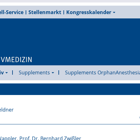
ll-Service
Stellenmarkt
Kongresskalender
iv
Supplements
Supplements OrphanAnesthesi
Geldner
 Wappler, Prof. Dr. Bernhard Zwißler