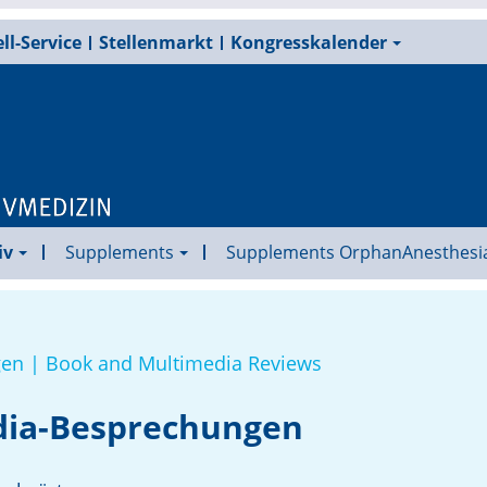
ll-Service
Stellenmarkt
Kongresskalender
iv
Supplements
Supplements OrphanAnesthesi
en | Book and Multimedia Reviews
dia-Besprechungen