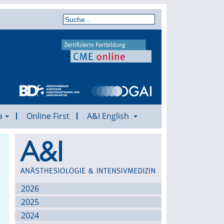
a
Online First
A&I English
Archiv
2026
2025
2024