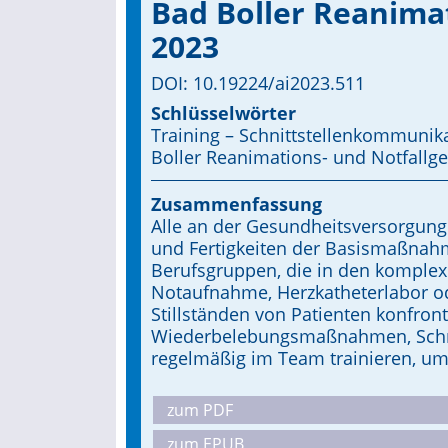
Bad Boller Reanimat
2023
DOI: 10.19224/ai2023.511
Schlüsselwörter
Training – Schnittstellenkommunikat
Boller Reanimations- und Notfallg
Zusammenfassung
Alle an der Gesundheitsversorgung
und Fertigkeiten der Basismaßnah
Berufsgruppen, die in den komplex
Notaufnahme, Herzkatheterlabor ode
Stillständen von Patienten konfront
Wiederbelebungsmaßnahmen, Schni
regelmäßig im Team trainieren, u
zum PDF
zum EPUB