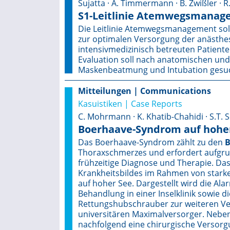
Sujatta · A. Timmermann · B. Zwißler · 
S1-Leitlinie Atemwegs­manag
Die Leitlinie Atemwegsmanagement soll
zur optimalen Versorgung der anästhe
intensivmedizinisch betreuten Patient
Evaluation soll nach anatomischen und
Maskenbeatmung und Intubation gesu
Mitteilungen | Communications
Kasuistiken | Case Reports
C. Mohrmann · K. Khatib-Chahidi · S.T. S
Boerhaave-Syndrom auf hohe
Das Boerhaave-Syndrom zählt zu den
B
Thoraxschmerzes und erfordert aufgrun
frühzeitige Diagnose und Therapie. Das 
Krankheitsbildes im Rahmen von stark
auf hoher See. Dargestellt wird die Al
Behandlung in einer Inselklinik sowie 
Rettungshubschrauber zur weiteren Ve
universitären Maximalversorger. Neben
nachfolgend eine chirurgische Versor