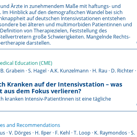
en und Ärzte in zunehmendem Maße mit haftungs- und
t. Im Hinblick auf den demografischen Wandel bei sich
nappheit auf deutschen Intensivstationen entstehen
esondere bei älteren und multimorbiden Patientinnen und
 Definition von Therapiezielen, Feststellung des
tellvertretern große Schwierigkeiten. Mangelnde Rechts-
ertherapie darstellen.
Medical Education (CME)
B. Grabein · S. Hagel · A.K. Kunzelmann · H. Rau · D. Richter ·
sch Kranken auf der Intensivstation – was
t aus dem Fokus verlieren?
h kranken Intensiv-PatientInnen ist eine tägliche
ines and Recommendations
s · V. Dörges · H. Ilper · F. Kehl · T. Loop · K. Raymondos · S.