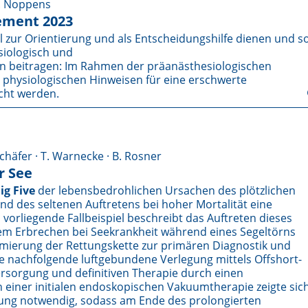
R. Noppens
ement 2023
 zur Orientierung und als Entscheidungshilfe dienen und s
siologisch und
en beitragen: Im Rahmen der präanästhesiologischen
 physiologischen Hinweisen für eine erschwerte
cht werden.
chäfer · T. Warnecke · B. Rosner
r See
ig Five
der lebensbedrohlichen Ursachen des plötzlichen
d des seltenen Auftretens bei hoher Mortalität eine
vorliegende Fallbeispiel beschreibt das Auftreten dieses
em Erbrechen bei Seekrankheit während eines Segeltörns
armierung der Rettungskette zur primären Diagnostik und
die nachfolgende luftgebundene Verlegung mittels Offshort-
rsorgung und definitiven Therapie durch einen
 einer initialen endoskopischen Vakuumtherapie zeigte sic
gung notwendig, sodass am Ende des prolongierten