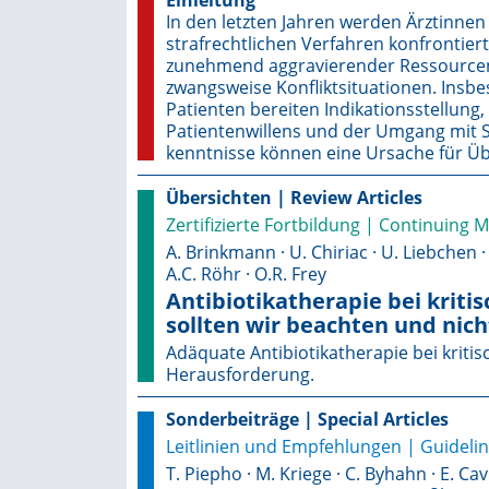
Einleitung
In den letzten Jahren werden Ärztinn
strafrechtlichen Verfahren konfrontier
zunehmend aggravierender Ressourcenk
zwangsweise Konfliktsituationen. Insb
Patienten bereiten Indikationsstellung,
Patientenwillens und der Umgang mit S
kenntnisse können eine Ursache für Üb
Übersichten | Review Articles
Zertifizierte Fortbildung | Continuing 
A. Brinkmann · U. Chiriac · U. Liebchen · 
A.C. Röhr · O.R. Frey
Antibiotikatherapie bei kriti
sollten wir beachten und nich
Adäquate Antibiotikatherapie bei kritisc
Herausforderung.
Sonderbeiträge | Special Articles
Leitlinien und Empfehlungen | Guidel
T. Piepho · M. Kriege · C. Byhahn · E. Cavu