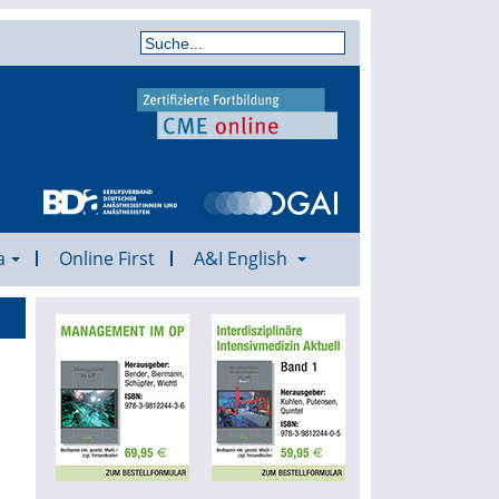
a
Online First
A&I English