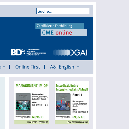
a
Online First
A&I English