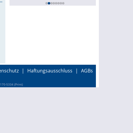
enschutz
|
Haftungsausschluss
|
AGBs
170-5334 (Print)