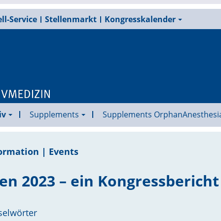
ll-Service
Stellenmarkt
Kongresskalender
iv
Supplements
Supplements OrphanAnesthesi
ormation | Events
n 2023 – ein Kongressbericht
selwörter