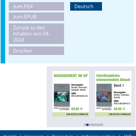
zum PDF
Deutsch
zum EPUB
Zurück zu den
Inhalten von 04-
2024
Drucken