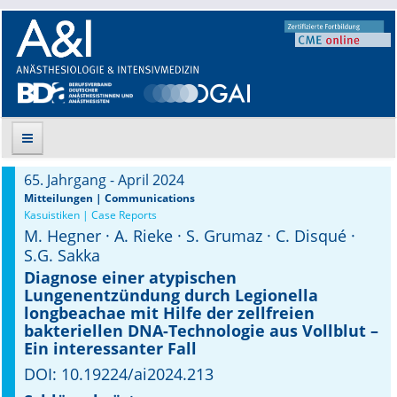
65. Jahrgang - April 2024
Suche
Mitteilungen | Communications
Kasuistiken | Case Reports
M. Hegner · A. Rieke · S. Grumaz · C. Disqué ·
Aktuelle Ausgabe
S.G. Sakka
Leitlinien
Diagnose einer atypischen
Lungenentzündung durch Legionella
longbeachae mit Hilfe der zellfreien
Archiv
bakteriellen DNA-Technologie aus Vollblut –
Ein interessanter Fall
Supplements
DOI: 10.19224/ai2024.213
Supplements OrphanAnesthesia