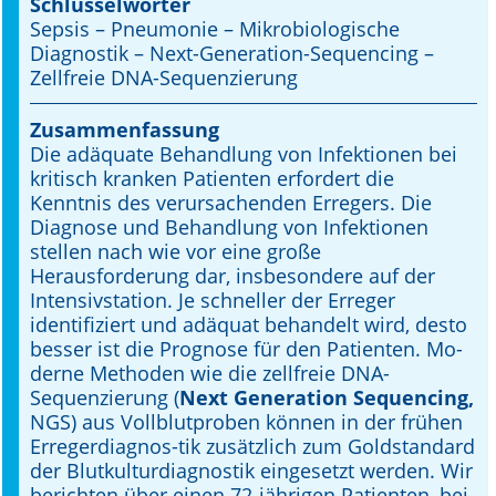
Schlüsselwörter
Sepsis – Pneumonie – Mikrobiologische
Online First
Diagnostik – Next-Generation-Sequencing –
Zellfreie DNA-Sequenzierung
A&I English
Zusammenfassung
Mediadaten
Die adäquate Behandlung von Infektionen bei
kritisch kranken Patienten erfordert die
Autoren-Service
Kenntnis des verursachenden Erregers. Die
Diagnose und Behandlung von Infektionen
Bestell-Service
stellen nach wie vor eine große
Herausforderung dar, insbesondere auf der
Stellenmarkt
Intensivstation. Je schneller der Erreger
identifiziert und adäquat behandelt wird, desto
Kongresskalender
besser ist die Prognose für den Patienten. Mo-
derne Methoden wie die zellfreie DNA-
Sequenzierung (
Next Generation
Sequencing,
NGS) aus Vollblutproben können in der frühen
Erregerdiagnos-tik zusätzlich zum Goldstandard
der Blutkulturdiagnostik eingesetzt werden. Wir
berichten über einen 72-jährigen Patienten, bei