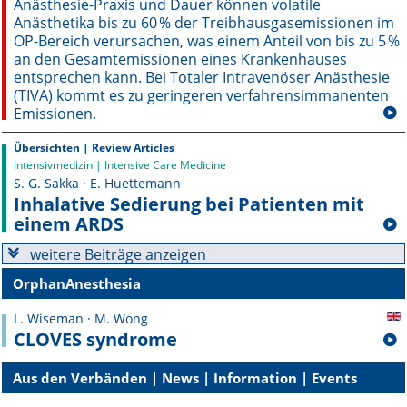
Anästhesie-Praxis und Dauer können volatile
Anästhetika bis zu 60 % der Treibhausgasemissionen im
Online First
OP-Bereich verursachen, was einem Anteil von bis zu 5 %
an den Gesamtemissionen eines Krankenhauses
A&I English
entsprechen kann. Bei Totaler Intravenöser Anästhesie
(TIVA) kommt es zu geringeren verfahrensimmanenten
Emissionen.
Mediadaten
Übersichten | Review Articles
Autoren-Service
Intensivmedizin | Intensive Care Medicine
S. G. Sakka · E. Huettemann
Bestell-Service
Inhalative Sedierung bei Patienten mit
einem ARDS
Stellenmarkt
weitere Beiträge anzeigen
Kongresskalender
OrphanAnesthesia
L. Wiseman · M. Wong
CLOVES syndrome
Aus den Verbänden | News | Information | Events