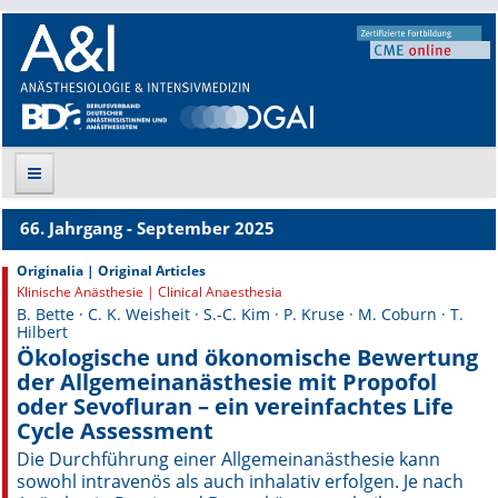
66. Jahrgang - September 2025
Suche
Originalia | Original Articles
Klinische Anästhesie | Clinical Anaesthesia
Aktuelle Ausgabe
B. Bette · C. K. Weisheit · S.-C. Kim · P. Kruse · M. Coburn · T.
Hilbert
Leitlinien
Ökologische und ökonomische Bewertung
der Allgemeinanästhesie mit Propofol
Archiv
oder Sevofluran – ein vereinfachtes Life
Cycle Assessment
Supplements
Die Durchführung einer Allgemeinanästhesie kann
sowohl intravenös als auch inhalativ erfolgen. Je nach
Supplements OrphanAnesthesia