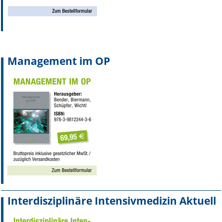
Online First
A&I English
Management im OP
Mediadaten
Autoren-Service
Bestell-Service
Stellenmarkt
Kongresskalender
Interdisziplinäre Intensivmedizin Aktuell