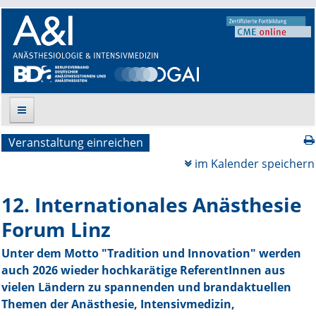
Veranstaltung einreichen
Suche
im Kalender speichern
Aktuelle Ausgabe
12. Internationales Anästhesie
Leitlinien
Forum Linz
Archiv
Unter dem Motto "Tradition und Innovation" werden
auch 2026 wieder hochkarätige ReferentInnen aus
Supplements
vielen Ländern zu spannenden und brandaktuellen
Themen der Anästhesie, Intensivmedizin,
Supplements OrphanAnesthesia