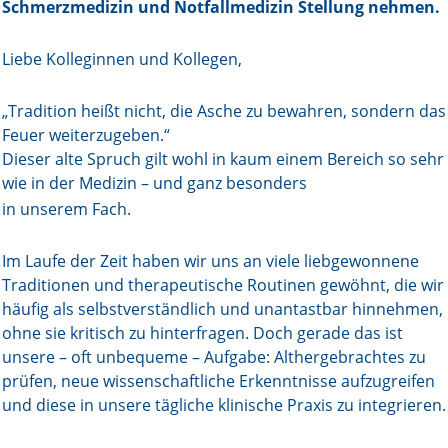
Schmerzmedizin und Notfallmedizin Stellung nehmen.
Online First
Liebe Kolleginnen und Kollegen,
A&I English
„Tradition heißt nicht, die Asche zu bewahren, sondern das
Mediadaten
Feuer weiterzugeben.“
Dieser alte Spruch gilt wohl in kaum einem Bereich so sehr
Autoren-Service
wie in der Medizin – und ganz besonders
in unserem Fach.
Bestell-Service
Stellenmarkt
Im Laufe der Zeit haben wir uns an viele liebgewonnene
Traditionen und therapeutische Routinen gewöhnt, die wir
Kongresskalender
häufig als selbstverständlich und unantastbar hinnehmen,
ohne sie kritisch zu hinterfragen. Doch gerade das ist
unsere – oft unbequeme – Aufgabe: Althergebrachtes zu
prüfen, neue wissenschaftliche Erkenntnisse aufzugreifen
und diese in unsere tägliche klinische Praxis zu integrieren.