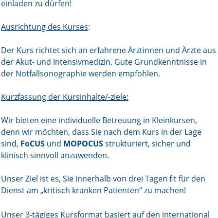
einladen zu dürfen!
Online First
Ausrichtung des Kurses
:
A&I English
Der Kurs richtet sich an erfahrene Ärztinnen und Ärzte aus
der Akut- und Intensivmedizin. Gute Grundkenntnisse in
Mediadaten
der Notfallsonographie werden empfohlen.
Autoren-Service
Kurzfassung der Kursinhalte/-ziele:
Bestell-Service
Wir bieten eine individuelle Betreuung in Kleinkursen,
Stellenmarkt
denn wir möchten, dass Sie nach dem Kurs in der Lage
sind,
FoCUS
und
MOPOCUS
strukturiert, sicher und
Kongresskalender
klinisch sinnvoll anzuwenden.
Unser Ziel ist es, Sie innerhalb von drei Tagen fit für den
Dienst am „kritisch kranken Patienten“ zu machen!
Unser 3-tägiges Kursformat basiert auf den international