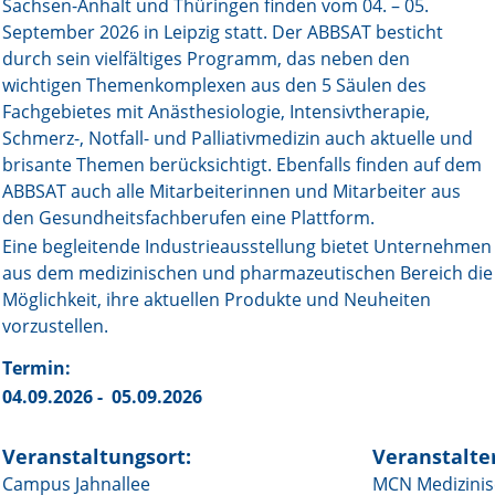
Sachsen-Anhalt und Thüringen finden vom 04. – 05.
September 2026 in Leipzig statt. Der ABBSAT besticht
Online First
durch sein vielfältiges Programm, das neben den
wichtigen Themenkomplexen aus den 5 Säulen des
A&I English
Fachgebietes mit Anästhesiologie, Intensivtherapie,
Schmerz-, Notfall- und Palliativmedizin auch aktuelle und
Mediadaten
brisante Themen berücksichtigt. Ebenfalls finden auf dem
Autoren-Service
ABBSAT auch alle Mitarbeiterinnen und Mitarbeiter aus
den Gesundheitsfachberufen eine Plattform.
Bestell-Service
Eine begleitende Industrieausstellung bietet Unternehmen
aus dem medizinischen und pharmazeutischen Bereich die
Stellenmarkt
Möglichkeit, ihre aktuellen Produkte und Neuheiten
vorzustellen.
Kongresskalender
Termin:
04.09.2026 - 05.09.2026
Veranstaltungsort:
Veranstalter
Campus Jahnallee
MCN Medizini