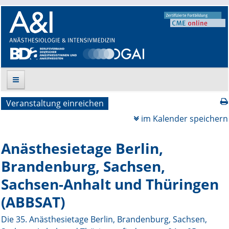
Veranstaltung einreichen
Suche
im Kalender speichern
Aktuelle Ausgabe
Anästhesietage Berlin,
Leitlinien
Brandenburg, Sachsen,
Sachsen-Anhalt und Thüringen
Archiv
(ABBSAT)
Supplements
Die 35. Anästhesietage Berlin, Brandenburg, Sachsen,
Supplements OrphanAnesthesia