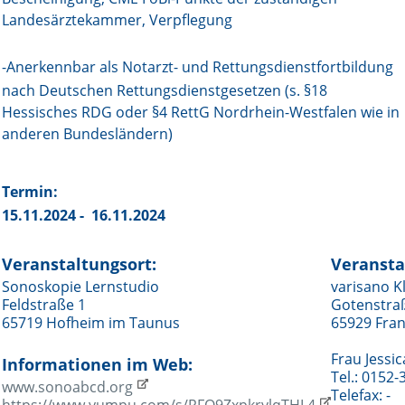
Landesärztekammer, Verpflegung
Online First
-Anerkennbar als Notarzt- und Rettungsdienstfortbildung
A&I English
nach Deutschen Rettungsdienstgesetzen (s. §18
Hessisches RDG oder §4 RettG Nordrhein-Westfalen wie in
Mediadaten
anderen Bundesländern)
Autoren-Service
Termin:
Bestell-Service
15.11.2024 - 16.11.2024
Stellenmarkt
Veranstaltungsort:
Veransta
Kongresskalender
Sonoskopie Lernstudio
varisano K
Feldstraße 1
Gotenstraß
65719 Hofheim im Taunus
65929 Fran
Frau Jessi
Informationen im Web:
Tel.: 0152
www.sonoabcd.org
Telefax: -