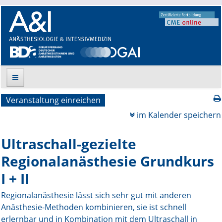
Veranstaltung einreichen
Suche
im Kalender speichern
Aktuelle Ausgabe
Ultraschall-gezielte
Leitlinien
Regionalanästhesie Grundkurs
I + II
Archiv
Regionalanästhesie lässt sich sehr gut mit anderen
Supplements
Anästhesie-Methoden kombinieren, sie ist schnell
erlernbar und in Kombination mit dem Ultraschall in
Supplements OrphanAnesthesia