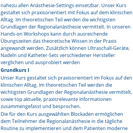
nahezu allen Anästhesie-Settings einsetzbar. Unser Kurs
Online First
gestaltet sich praxisorientiert mit Fokus auf dem klinischen
Alltag. Im theoretischen Teil werden die wichtigsten
A&I English
Grundlagen der Regionalanästhesie vermittelt. In unseren
Hands-on Workshops kann durch ausreichende
Mediadaten
Übungszeiten das theoretische Wissen in der Praxis
angewandt werden. Zusätzlich können Ultraschall-Geräte,
Autoren-Service
Nadeln und Katheter-Sets verschiedener Hersteller
verglichen und ausprobiert werden
Bestell-Service
Grundkurs I
Stellenmarkt
Unser Kurs gestaltet sich praxisorientiert im Fokus auf den
klinischen Alltag. Im theoretischen Teil werden die
Kongresskalender
wichtigsten Grundlagen der Regionalanästhesie vermittelt,
sowie top aktuelle, praxisrelevante Informationen
zusammengefasst und besprochen.
Die für den Kurs ausgewählten Blockaden ermöglichen
dem Teilnehmer die Regionalanästhesie in die tägliche
Routine zu implementieren und dem Patienten moderne