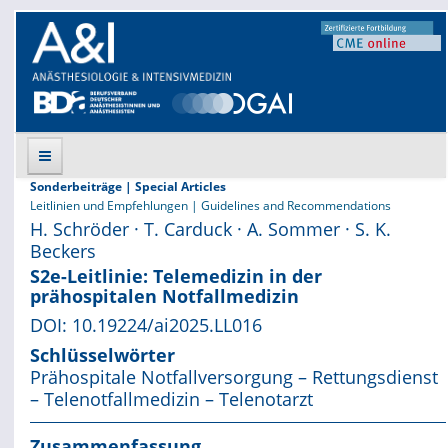
Sonderbeiträge | Special Articles
Leitlinien und Empfehlungen | Guidelines and Recommendations
Suche
H. Schröder · T. Carduck · A. Sommer · S. K.
Beckers
Aktuelle Ausgabe
S2e-Leitlinie: Telemedizin in der
prähospitalen Notfallmedizin
Leitlinien
DOI: 10.19224/ai2025.LL016
Schlüsselwörter
Archiv
Prähospitale Notfallversorgung – Rettungsdienst
– Telenotfallmedizin – Telenotarzt
Supplements
Supplements OrphanAnesthesia
Zusammenfassung