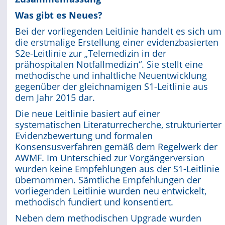
Was gibt es Neues?
Online First
Bei der vorliegenden Leitlinie handelt es sich um
die erstmalige Erstellung einer evidenzbasierten
A&I English
S2e-Leitlinie zur „Telemedizin in der
prähospitalen Notfallmedizin“. Sie stellt eine
Mediadaten
methodische und inhaltliche Neuentwicklung
gegenüber der gleichnamigen S1-Leitlinie aus
Autoren-Service
dem Jahr 2015 dar.
Bestell-Service
Die neue Leitlinie basiert auf einer
systematischen Literaturrecherche, strukturierter
Stellenmarkt
Evidenzbewertung und formalen
Konsensusverfahren gemäß dem Regelwerk der
Kongresskalender
AWMF. Im Unterschied zur Vorgängerversion
wurden keine Empfehlungen aus der S1-Leitlinie
übernommen. Sämtliche Empfehlungen der
vorliegenden Leitlinie wurden neu entwickelt,
methodisch fundiert und konsentiert.
Neben dem methodischen Upgrade wurden