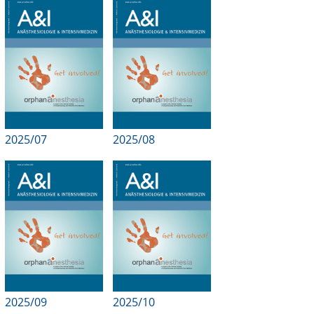
Online First
A&I English
Mediadaten
Autoren-Service
2025/07
2025/08
Bestell-Service
Stellenmarkt
Kongresskalender
2025/09
2025/10