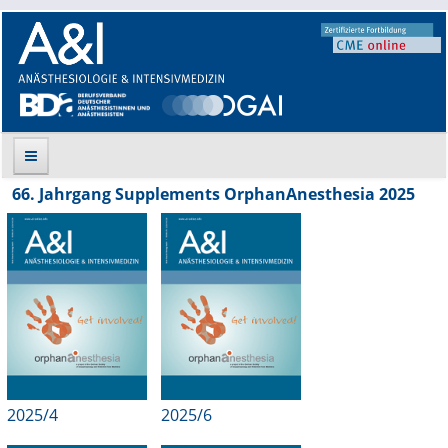
66. Jahrgang Supplements OrphanAnesthesia 2025
Suche
Aktuelle Ausgabe
Leitlinien
Archiv
Supplements
2025/4
2025/6
Supplements OrphanAnesthesia