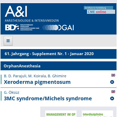
61. Jahrgang - Supplement Nr. 1 - Januar 2020
Suche
OrphanAnesthesia
Aktuelle Ausgabe
B. D. Parajuli, M. Koirala, B. Ghimire
Xeroderma pigmentosum
Leitlinien
G. Öksüz
Archiv
3MC syndrome/Michels syndrome
Supplements
Supplements OrphanAnesthesia