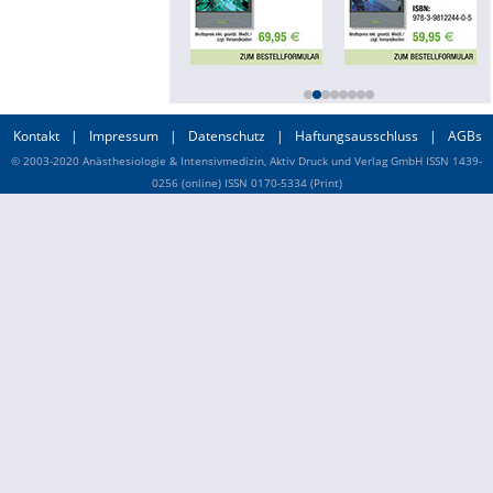
Online First
A&I English
Kontakt
|
Impressum
|
Datenschutz
|
Haftungsausschluss
|
AGBs
Mediadaten
© 2003-2020 Anästhesiologie & Intensivmedizin, Aktiv Druck und Verlag GmbH ISSN 1439-
0256 (online) ISSN 0170-5334 (Print)
Autoren-Service
Bestell-Service
Stellenmarkt
Kongresskalender