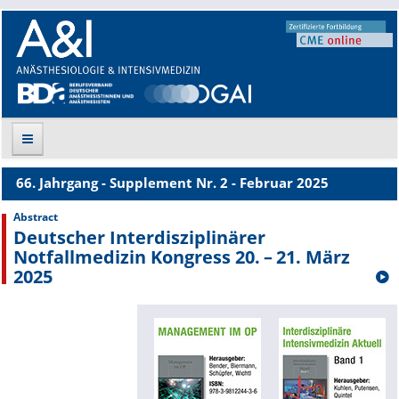
66. Jahrgang - Supplement Nr. 2 - Februar 2025
Suche
Abstract
Deutscher Interdisziplinärer
Aktuelle Ausgabe
Notfallmedizin Kongress 20. – 21. März
2025
Leitlinien
Archiv
Supplements
Supplements OrphanAnesthesia