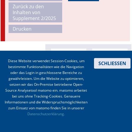
Zurück zu den
Online First
Inhalten von
Supplement 2/2025
A&I English
Drucken
Mediadaten
Autoren-Service
Diese Website verwendet Session-Cookies, um
SCHLIESSEN
Bestell-Service
bestimmte Funktionalitäten wie die Navigation
oder das Login in geschlossene Bereiche zu
Stellenmarkt
gewährleisten. Um die Website zu optimieren,
setzen wir das On-Premise betriebene Open-
Kongresskalender
Source Analysetool matomo ein. matomo arbeitet
bei uns ohne Tracking-Cookies. Genauere
Informationen und die Widerspruchsmöglichkeiten
zum Einsatz von matomo finden Sie in unserer
Kontakt
|
Impressum
|
Datenschutz
|
Haftungsausschluss
|
AGBs
Datenschutzerklärung.
© 2003-2020 Anästhesiologie & Intensivmedizin, Aktiv Druck und Verlag GmbH ISSN 1439-
0256 (online) ISSN 0170-5334 (Print)