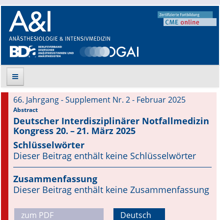
66. Jahrgang - Supplement Nr. 2 - Februar 2025
Suche
Abstract
Deutscher Interdisziplinärer Notfallmedizin
Kongress 20. – 21. März 2025
Aktuelle Ausgabe
Schlüsselwörter
Leitlinien
Dieser Beitrag enthält keine Schlüsselwörter
Archiv
Zusammenfassung
Dieser Beitrag enthält keine Zusammenfassung
Supplements
zum PDF
Deutsch
Supplements OrphanAnesthesia