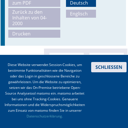
zum PDF
Deutsch
Zurück zu den
Englisch
Inhalten von 04-
2000
Drucken
Diese Website verwendet Session-Cookies, um
SCHLIESSEN
bestimmte Funktionalitäten wie die Navigation
oder das Login in geschlossene Bereiche zu
gewährleisten. Um die Website zu optimieren,
setzen wir das On-Premise betriebene Open-
Source Analysetool matomo ein. matomo arbeitet
bei uns ohne Tracking-Cookies. Genauere
Informationen und die Widerspruchsmöglichkeiten
zum Einsatz von matomo finden Sie in unserer
Kontakt
|
Impressum
|
Datenschutz
|
Haftungsausschluss
|
AGBs
Datenschutzerklärung.
© 2003-2020 Anästhesiologie & Intensivmedizin, Aktiv Druck und Verlag GmbH ISSN 1439-