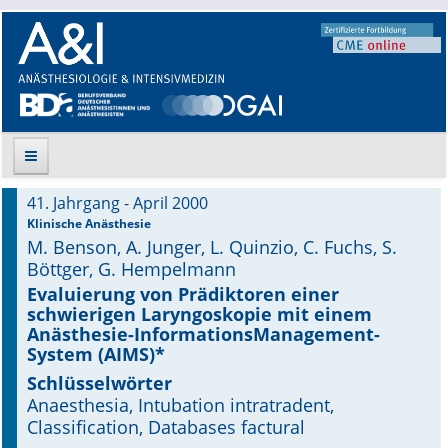
41. Jahrgang - April 2000
Suche
Klinische Anästhesie
M. Benson, A. Junger, L. Quinzio, C. Fuchs, S.
Aktuelle Ausgabe
Böttger, G. Hempelmann
Evaluierung von Prädiktoren einer
Leitlinien
schwierigen Laryngoskopie mit einem
Anästhesie-InformationsManagement-
System (AIMS)*
Archiv
Schlüsselwörter
Supplements
Anaesthesia, Intubation intratradent,
Classification, Databases factural
Supplements OrphanAnesthesia