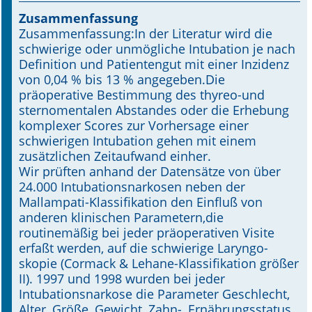
Zusammenfassung
Online First
Zusammenfassung:In der Literatur wird die
schwierige oder unmögliche Intubation je nach
A&I English
Definition und Patientengut mit einer Inzidenz
von 0,04 % bis 13 % angegeben.Die
Mediadaten
präoperative Bestimmung des thyreo-und
sternomentalen Abstandes oder die Erhebung
Autoren-Service
komplexer Scores zur Vorhersage einer
schwierigen Intubation gehen mit einem
Bestell-Service
zusätzlichen Zeitaufwand einher.
Wir prüften anhand der Datensätze von über
Stellenmarkt
24.000 Intubationsnarkosen neben der
Mallampati-Klassifikation den Einfluß von
Kongresskalender
anderen klinischen Parametern,die
routinemäßig bei jeder präoperativen Visite
erfaßt werden, auf die schwierige Laryngo-
skopie (Cormack & Lehane-Klassifikation größer
II). 1997 und 1998 wurden bei jeder
Intubationsnarkose die Parameter Geschlecht,
Alter, Größe, Gewicht, Zahn-, Ernährungsstatus,