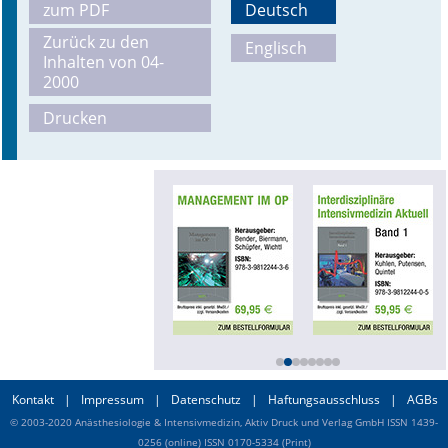
zum PDF
Deutsch
Zurück zu den
Englisch
Inhalten von 04-
2000
Drucken
Kontakt
|
Impressum
|
Datenschutz
|
Haftungsausschluss
|
AGBs
© 2003-2020 Anästhesiologie & Intensivmedizin, Aktiv Druck und Verlag GmbH ISSN 1439-
0256 (online) ISSN 0170-5334 (Print)