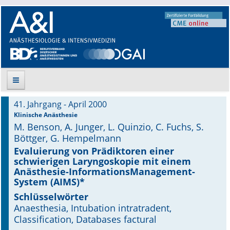
41. Jahrgang - April 2000
Suche
Klinische Anästhesie
M. Benson, A. Junger, L. Quinzio, C. Fuchs, S.
Aktuelle Ausgabe
Böttger, G. Hempelmann
Evaluierung von Prädiktoren einer
Leitlinien
schwierigen Laryngoskopie mit einem
Anästhesie-InformationsManagement-
System (AIMS)*
Archiv
Schlüsselwörter
Supplements
Anaesthesia, Intubation intratradent,
Classification, Databases factural
Supplements OrphanAnesthesia