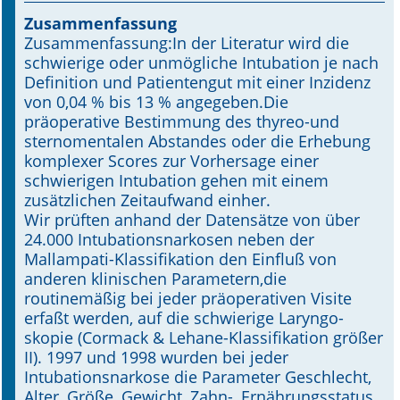
Zusammenfassung
Online First
Zusammenfassung:In der Literatur wird die
schwierige oder unmögliche Intubation je nach
A&I English
Definition und Patientengut mit einer Inzidenz
von 0,04 % bis 13 % angegeben.Die
Mediadaten
präoperative Bestimmung des thyreo-und
sternomentalen Abstandes oder die Erhebung
Autoren-Service
komplexer Scores zur Vorhersage einer
schwierigen Intubation gehen mit einem
Bestell-Service
zusätzlichen Zeitaufwand einher.
Wir prüften anhand der Datensätze von über
Stellenmarkt
24.000 Intubationsnarkosen neben der
Mallampati-Klassifikation den Einfluß von
Kongresskalender
anderen klinischen Parametern,die
routinemäßig bei jeder präoperativen Visite
erfaßt werden, auf die schwierige Laryngo-
skopie (Cormack & Lehane-Klassifikation größer
II). 1997 und 1998 wurden bei jeder
Intubationsnarkose die Parameter Geschlecht,
Alter, Größe, Gewicht, Zahn-, Ernährungsstatus,