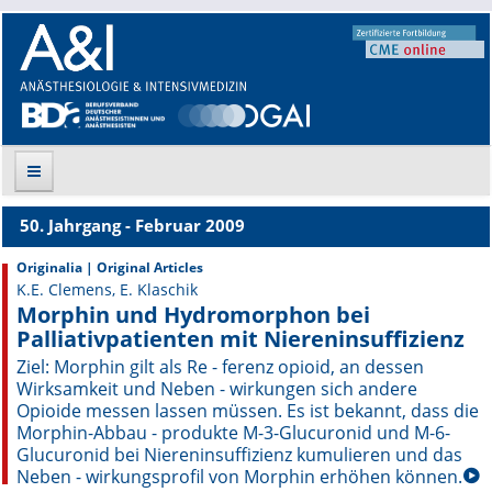
50. Jahrgang - Februar 2009
Suche
Originalia | Original Articles
K.E. Clemens, E. Klaschik
Aktuelle Ausgabe
Morphin und Hydromorphon bei
Palliativpatienten mit Niereninsuffizienz
Leitlinien
Ziel: Morphin gilt als Re - ferenz opioid, an dessen
Wirksamkeit und Neben - wirkungen sich andere
Archiv
Opioide messen lassen müssen. Es ist bekannt, dass die
Morphin-Abbau - produkte M-3-Glucuronid und M-6-
Supplements
Glucuronid bei Niereninsuffizienz kumulieren und das
Neben - wirkungsprofil von Morphin erhöhen können.
Supplements OrphanAnesthesia