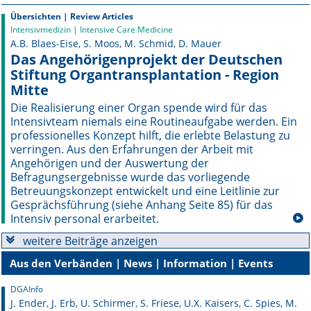
Übersichten | Review Articles
Online First
Intensivmedizin | Intensive Care Medicine
A.B. Blaes-Eise, S. Moos, M. Schmid, D. Mauer
Das Angehörigenprojekt der Deutschen
A&I English
Stiftung Organtransplantation - Region
Mitte
Mediadaten
Die Realisierung einer Organ spende wird für das
Autoren-Service
Intensivteam niemals eine Routineaufgabe werden. Ein
professionelles Konzept hilft, die erlebte Belastung zu
verringen. Aus den Erfahrungen der Arbeit mit
Bestell-Service
Angehörigen und der Auswertung der
Befragungsergebnisse wurde das vorliegende
Stellenmarkt
Betreuungskonzept entwickelt und eine Leitlinie zur
Gesprächsführung (siehe Anhang Seite 85) für das
Kongresskalender
Intensiv personal erarbeitet.
weitere Beiträge anzeigen
Aus den Verbänden | News | Information | Events
DGAInfo
J. Ender, J. Erb, U. Schirmer, S. Friese, U.X. Kaisers, C. Spies, M.