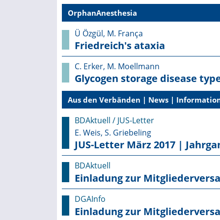
OrphanAnesthesia
Ü Özgül, M. França
Friedreich's ataxia
C. Erker, M. Moellmann
Glycogen storage disease type
Aus den Verbänden | News | Information
BDAktuell / JUS-Letter
E. Weis, S. Griebeling
JUS-Letter März 2017 | Jahrga
BDAktuell
Einladung zur Mitgliederver
DGAInfo
Einladung zur Mitgliederver