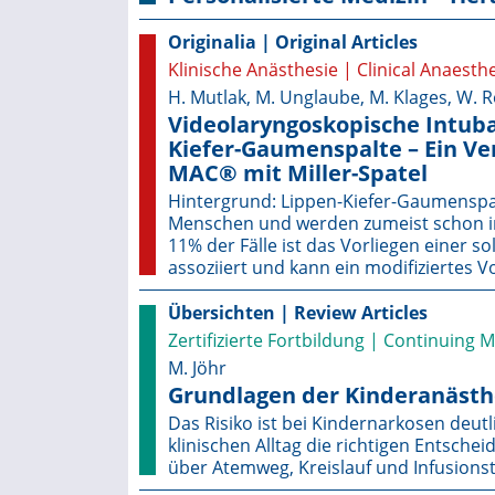
Originalia | Original Articles
Klinische Anästhesie | Clinical Anaesth
H. Mutlak, M. Unglaube, M. Klages, W. R
Videolaryngoskopische Intuba
Kiefer-Gaumenspalte – Ein Ve
MAC® mit Miller-Spatel
Hintergrund: Lippen-Kiefer-Gaumen­spa
Menschen und werden zumeist schon inn
11% der Fälle ist das Vorliegen einer 
assoziiert und kann ein modifiziertes
Übersichten | Review Articles
Zertifizierte Fortbildung | Continuing 
M. Jöhr
Grundlagen der Kinder­anästh
Das Risiko ist bei Kindernarkosen deut
klinischen Alltag die richtigen Entsch
über Atemweg, Kreislauf und Infusions