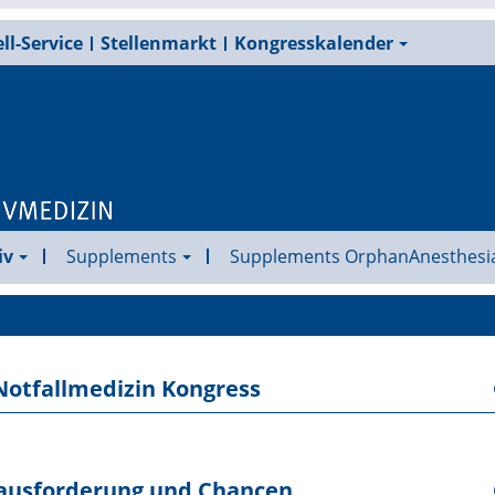
ll-Service
Stellenmarkt
Kongresskalender
iv
Supplements
Supplements OrphanAnesthesi
 Notfallmedizin Kongress
rausforderung und Chancen