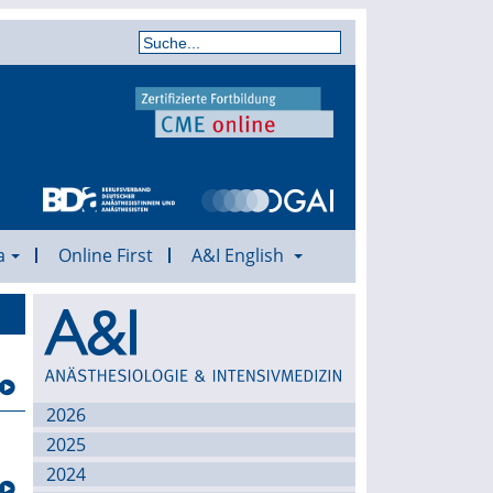
a
Online First
A&I English
Archiv
2026
2025
2024