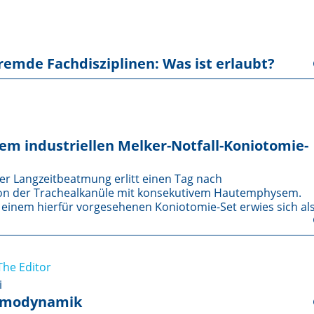
remde Fachdisziplinen: Was ist erlaubt?
m industriellen Melker-Notfall-Konio­tomie-
ter Langzeitbeatmung erlitt einen Tag nach
tion der Trachealkanüle mit konsekutivem Hautemphysem.
 einem hierfür vorgesehenen Koniotomie-Set erwies sich al
The Editor
i
Hämodynamik