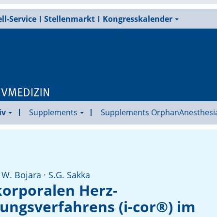
ll-Service
Stellenmarkt
Kongresskalender
iv
Supplements
Supplements OrphanAnesthesi
 W. Bojara · S.G. Sakka
korporalen Herz-
ungsverfahrens (i-cor®) im