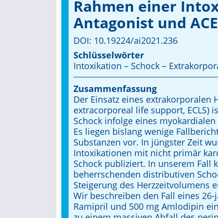
Rahmen einer Intox
Antagonist und A
DOI: 10.19224/ai2021.236
Schlüsselwörter
Intoxikation – Schock – Extrakorpor
Zusammenfassung
Der Einsatz eines extrakorporalen 
extracorporeal life support, ECLS)
Schock infolge eines myokardiale
Es liegen bislang wenige Fallberich
Substanzen vor. In jüngster Zeit w
Intoxikationen mit nicht primär k
Schock publiziert. In unserem Fal
beherrschenden distributiven Scho
Steigerung des Herzzeitvolumens e
Wir beschreiben den Fall eines 26-j
Ramipril und 500 mg Amlodipin ein
zu einem massiven Abfall des perip