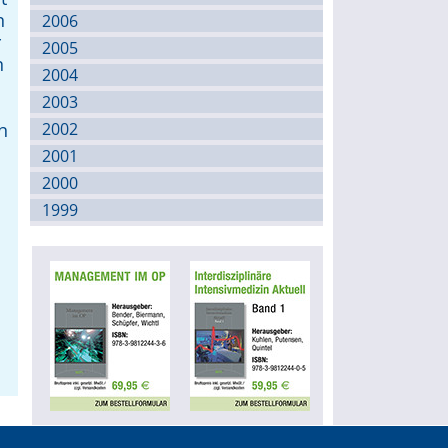
n
2006
r
2005
n
2004
2003
n
2002
2001
2000
1999