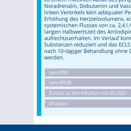
Noradrenalin, Dobutamin und Vasop
linken Ventrikels kein adäquater P
Erhöhung des Herzzeitvolumens, ein 
systemischen Flusses von ca. 2,4 l 
langen Halbwertszeit des Amlo­dipi
aufrechtzuerhalten. Im Ver­lauf kon
Substanzen reduziert und das ECLS 
nach 10-tägiger Behandlung ohne Or
werden.
zum PDF
zum EPUB
Zurück zu den Inhalten von 05-2021
Drucken