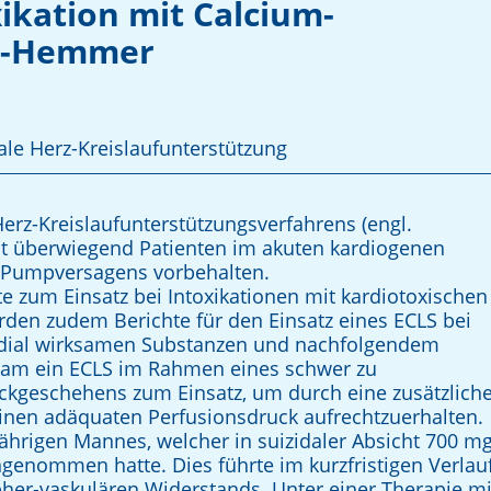
ikation mit Calcium-
CE-Hemmer
ale Herz-Kreislaufunterstützung
Herz-Kreislaufunterstützungsverfahrens (engl.
 ist überwiegend Patienten im akuten kardiogenen
n Pumpversagens vorbehalten.
te zum Einsatz bei Intoxikationen mit kardiotoxischen
urden zudem Berichte für den Einsatz eines ECLS bei
ardial wirksamen Substanzen und nachfolgendem
l kam ein ECLS im Rahmen eines schwer zu
ckgeschehens zum Einsatz, um durch eine zusätzlich
inen adäquaten Perfusionsdruck aufrechtzuerhalten.
ährigen Mannes, welcher in suizidaler Ab­sicht 700 m
genommen hatte. Dies führte im kurzfristigen Verlau
her-vaskulären Widerstands. Unter einer Therapie mi