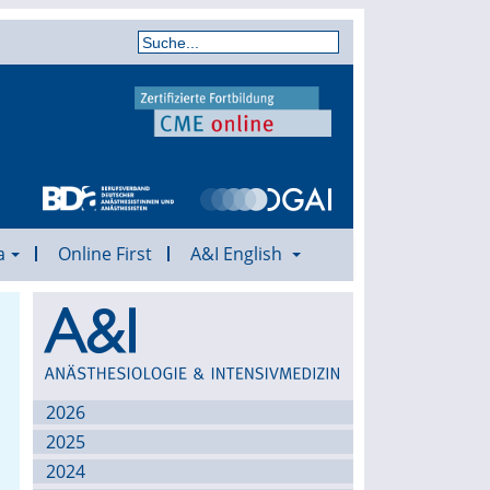
a
Online First
A&I English
Archiv
2026
2025
2024