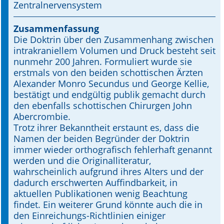
Zentralnervensystem
Online First
Zusammenfassung
Die Doktrin über den Zusammenhang zwischen
A&I English
intrakraniellem Volumen und Druck besteht seit
nunmehr 200 Jahren. Formuliert wurde sie
Mediadaten
erstmals von den beiden schottischen Ärzten
Alexander Monro Secundus und George Kellie,
Autoren-Service
bestätigt und endgültig publik gemacht durch
den ebenfalls schottischen Chi­rurgen John
Bestell-Service
Abercrombie.
Trotz ihrer Bekanntheit erstaunt es, dass die
Stellenmarkt
Namen der beiden Begründer der Doktrin
immer wieder orthografisch fehlerhaft genannt
Kongresskalender
werden und die Originalliteratur,
wahrscheinlich aufgrund ihres Alters und der
dadurch erschwerten Auffindbarkeit, in
aktuellen Publikationen wenig Beachtung
findet. Ein weiterer Grund könnte auch die in
den Einreichungs-Richtlinien einiger