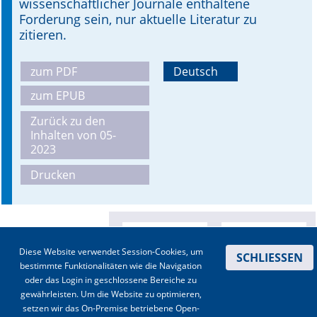
wissenschaftlicher Journale enthaltene
Forderung sein, nur aktuelle Literatur zu
zitieren.
zum PDF
Deutsch
zum EPUB
Zurück zu den
Inhalten von 05-
2023
Drucken
Diese Website verwendet Session-Cookies, um
SCHLIESSEN
bestimmte Funktionalitäten wie die Navigation
oder das Login in geschlossene Bereiche zu
gewährleisten. Um die Website zu optimieren,
setzen wir das On-Premise betriebene Open-