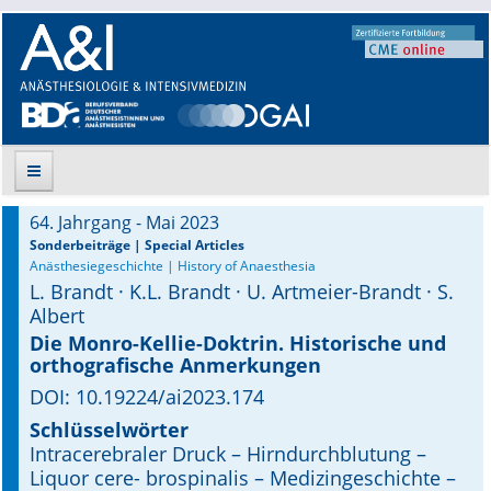
64. Jahrgang - Mai 2023
Suche
Sonderbeiträge | Special Articles
Anästhesiegeschichte | History of Anaesthesia
L. Brandt · K.L. Brandt · U. Artmeier-Brandt · S.
Aktuelle Ausgabe
Albert
Leitlinien
Die Monro-Kellie-Doktrin. Historische und
orthografische Anmerkungen
Archiv
DOI: 10.19224/ai2023.174
Schlüsselwörter
Supplements
Intracerebraler Druck – Hirndurchblutung –
Liquor cere- brospinalis – Medizingeschichte –
Supplements OrphanAnesthesia