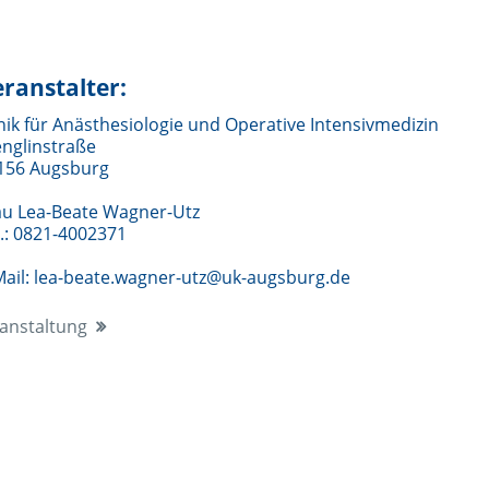
ranstalter:
inik für Anästhesiologie und Operative Intensivmedizin
englinstraße
156 Augsburg
au Lea-Beate Wagner-Utz
l.: 0821-4002371
Mail: lea-beate.wagner-utz@uk-augsburg.de
anstaltung