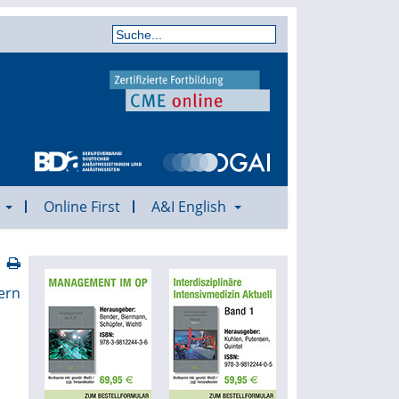
a
Online First
A&I English
ern