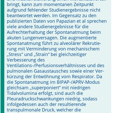
bringt, kann zum momentanen Zeitpunkt
aufgrund fehlen­der Studienergebnisse nicht
beantwortet werden. Im Gegensatz zu den
publizierten Daten von Papazian et al sprechen
viele andere Studienergebnisse für die
Aufrechterhaltung der Spontanatmung beim
akuten Lungenversagen. Die augmentierte
Spontanatmung führt zu alveolärer Rekrutie­
rung mit Verminderung von mechani­schem
„Stress“ und „Strain“ bei gleich­zeitiger
Verbesserung des
Ventilations-/Perfusionsverhältnisses und des
pulmo­nalen Gasaustausches sowie einer Ver­
kürzung der Entwöhnung vom Respirator. Da
die Spontanatmung im BIPAP-/APRV-Modus
gleichsam „superponiert“ mit niedrigen
Tidalvolumina erfolgt, sind auch die
Pleuradruckschwankungen niedrig, sodass
infolgedessen auch der resultierende
transpulmonale Druck, welcher die