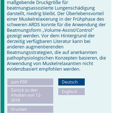
maßgebende Druckgröße für
beatmungsassoziierte Lungenschä­digung
darstellt, niedrig bleibt. Der Überlebensvorteil
einer Muskelre­laxierung in der Frühphase des
schweren ARDS konnte für die Anwendung der
Beatmungsform „Volume-Assist/Control“
gezeigt werden. Vor dem Hintergrund der
derzeitig verfügbaren Literatur kann bei
anderen augmentierenden
Beatmungsstrategien, die auf anerkannten
pathophysiologischen Konzepten basieren, die
Anwendung von Muskelrelaxantien nicht
evidenzbasiert empfohlen werden.
zum PDF
Deutsch
Zurück zu den
Englisch
Inhalten von 12-
2018
Drucken