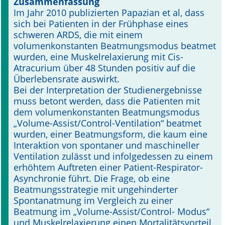
Zusammenfassung
Im Jahr 2010 publizierten Papazian et al, dass
Online First
sich bei Patienten in der Frühphase eines
schweren ARDS, die mit einem
A&I English
volumenkonstanten Beatmungsmodus be­atmet
wurden, eine Muskelrelaxierung mit Cis-
Mediadaten
Atracurium über 48 Stunden positiv auf die
Überlebensrate auswirkt.
Autoren-Service
Bei der Interpretation der Studienergebnisse
muss betont werden, dass die Patienten mit
Bestell-Service
dem volumenkonstanten Beatmungsmodus
„Volume-Assist/Control-Ventila­tion“ beatmet
Stellenmarkt
wurden, einer Beatmungsform, die kaum eine
Interaktion von spontaner und maschineller
Kongresskalender
Ventilation zulässt und infolgedessen zu einem
er­höhtem Auftreten einer Patient-Respirator-
Asynchronie führt. Die Frage, ob eine
Beatmungsstrategie mit ungehinderter
Spontanatmung im Vergleich zu einer
Beatmung im „Volume-Assist/Control- Modus“
und Muskelrelaxierung einen Mortalitätsvorteil