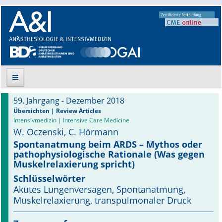
59. Jahrgang - Dezember 2018
Suche
Übersichten | Review Articles
Intensivmedizin | Intensive Care Medicine
W. Oczenski, C. Hörmann
Aktuelle Ausgabe
Spontanatmung beim ARDS – Mythos oder
pathophysiologische Rationale (Was gegen
Leitlinien
Muskelrelaxierung spricht)
Archiv
Schlüsselwörter
Akutes Lungenversagen, Spontanatmung,
Supplements
Muskel­relaxierung, transpulmonaler Druck
Supplements OrphanAnesthesia