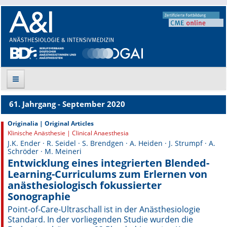
61. Jahrgang - September 2020
Suche
Originalia | Original Articles
Klinische Anästhesie | Clinical Anaesthesia
Aktuelle Ausgabe
J.K. Ender · R. Seidel · S. Brendgen · A. Heiden · J. Strumpf · A.
Schröder · M. Meineri
Leitlinien
Entwicklung eines integrierten Blended-
Learning-Curriculums zum Erlernen von
Archiv
anästhesiologisch fokussierter
Sonographie
Supplements
Point-of-Care-Ultraschall ist in der Anästhesiologie
Standard. In der vorliegenden Studie wurden die
Supplements OrphanAnesthesia