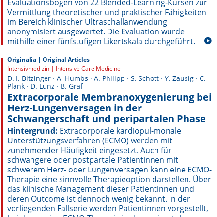
Evaluationsbögen von 22 Blended-Learning-Kursen zur
Vermittlung theoretischer und praktischer Fähigkeiten
Online First
im Bereich klinischer Ultraschallanwendung
anonymisiert ausgewertet. Die Evaluation wurde
A&I English
mithilfe einer fünfstufigen Likertskala durchgeführt.
Originalia | Original Articles
Mediadaten
Intensivmedizin | Intensive Care Medicine
D. I. Bitzinger · A. Humbs · A. Philipp · S. Schott · Y. Zausig · C.
Autoren-Service
Plank · D. Lunz · B. Graf
Extracorporale Membran­oxygenierung bei
Bestell-Service
Herz-Lungenversagen in der
Schwangerschaft und peripartalen Phase
Stellenmarkt
Hintergrund:
Extracorporale kardiopul-monale
Unterstützungsverfahren (ECMO) werden mit
Kongresskalender
zunehmender Häufigkeit eingesetzt. Auch für
schwangere oder postpartale Patientinnen mit
schwerem Herz- oder Lungenversagen kann eine ECMO-
Therapie eine sinnvolle Therapieoption darstellen. Über
das klinische Management dieser Patientinnen und
deren Outcome ist dennoch wenig bekannt. In der
vorliegenden Fallserie werden Patientinnen vorgestellt,