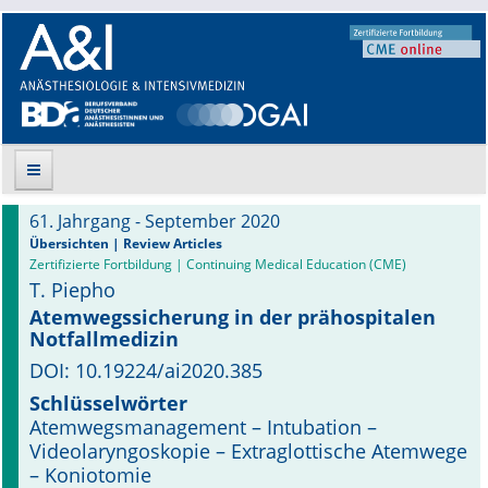
61. Jahrgang - September 2020
Suche
Übersichten | Review Articles
Zertifizierte Fortbildung | Continuing Medical Education (CME)
T. Piepho
Aktuelle Ausgabe
Atemwegssicherung in der prähospitalen
Notfallmedizin
Leitlinien
DOI: 10.19224/ai2020.385
Archiv
Schlüsselwörter
Atemwegsmanagement – Intubation –
Supplements
Videolaryngoskopie – Extraglottische Atemwege
– Koniotomie
Supplements OrphanAnesthesia