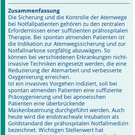
Zusammenfassung
Online First
Die Sicherung und die Kontrolle der Atemwege
bei Notfallpatienten gehören zu den zentralen
A&I English
Erfordernissen einer suffizienten prähospitalen
Therapie. Bei spontan atmenden Patienten ist
Mediadaten
die Indikation zur Atemwegssicherung und zur
Notfallnarkose sorgfältig abzuwägen. So
Autoren-Service
können bei verschiedenen Erkrankungen nicht-
invasive Techniken eingesetzt werden, die eine
Bestell-Service
Reduzierung der Atemarbeit und verbesserte
Oxygenierung erreichen.
Stellenmarkt
Ist ein invasives Vorgehen indiziert, soll bei
spontan atmenden Patienten eine suffiziente
Kongresskalender
Präoxygenierung und bei apnoeischen
Patienten eine überbrückende
Maskenbeatmung durchgeführt werden. Auch
heute wird die endotracheale Intubation als
Goldstandard der prähospitalen Notfallmedizin
bezeichnet. Wichtigen Stellenwert hat