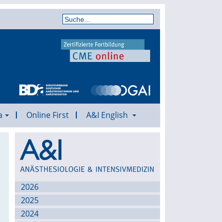
a
Online First
A&I English
Archiv
2026
2025
2024