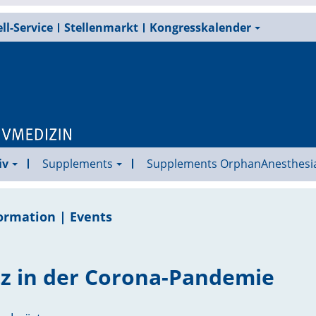
ll-Service
Stellenmarkt
Kongresskalender
iv
Supplements
Supplements OrphanAnesthesi
ormation | Events
z in der Corona-Pandemie