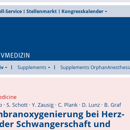
ll-Service
Stellenmarkt
Kongresskalender
iv
Supplements
Supplements OrphanAnesthesi
edicine
 · S. Schott · Y. Zausig · C. Plank · D. Lunz · B. Graf
bran­oxygenierung bei Herz-
 der Schwangerschaft und