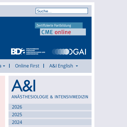
a
Online First
A&I English
Archiv
2026
2025
2024