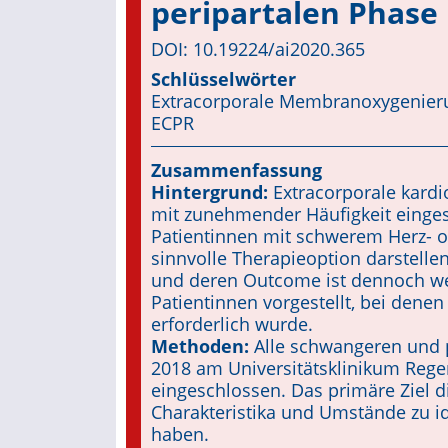
peripartalen Phase
DOI: 10.19224/ai2020.365
Schlüsselwörter
Extracorporale Membranoxygenieru
ECPR
Zusammenfassung
Hintergrund:
Extracorporale kard
mit zunehmender Häufigkeit einges
Patientinnen mit schwerem Herz- 
sinnvolle Therapieoption darstelle
und deren Outcome ist dennoch wen
Patientinnen vorgestellt, bei dene
erforderlich wurde.
Methoden:
Alle schwangeren und p
2018 am Universitätsklinikum Reg
eingeschlossen. Das primäre Ziel di
Charakteristika und Umstände zu ide
haben.