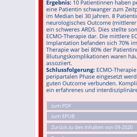
Ergebnis:
10 Patientinnen haben p
eine Patientin schwanger zum Zeitp
im Median bei 30 Jahren. 8 Patient
neurologisches Outcome (mittlerer E
ein schweres ARDS. Dies stellte somi
ECMO-Therapie dar. Die mittlere E
Implantation befanden sich 70% 
Therapie war bei 80% der Patientin
Blutungskomplikationen waren häuf
assoziiert.
Schlussfolgerung:
ECMO-Therapie 
peripartalen Phase eingesetzt werd
guten Outcome verbunden. Kompli
ein erfahrenes und interdisziplinär
zum PDF
zum EPUB
Zurück zu den Inhalten von 09-2020