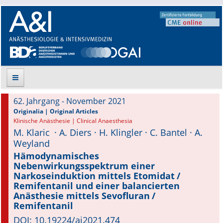
62. Jahrgang - November 2021
Suche
Originalia | Original Articles
Klinische Anästhesie | Clinical Anaesthesia
M. Klaric · A. Diers · H. Klingler · C. Bantel · A.
Aktuelle Ausgabe
Weyland
Leitlinien
Hämodynamisches
Nebenwirkungsspektrum einer
Narkoseinduktion mittels Etomidat /
Archiv
Remifentanil und einer balancierten
Anästhesie mittels Sevofluran /
Supplements
Remifentanil
DOI: 10.19224/ai2021.474
Supplements OrphanAnesthesia