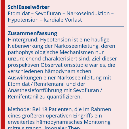
Schlüsselwörter
Online First
Etomidat – Sevofluran – Narkoseinduktion –
Hypo­tension – kardiale Vorlast
A&I English
Zusammenfassung
Mediadaten
Hintergrund: Hypotension ist eine häufige
Nebenwirkung der Narkoseeinleitung, deren
Autoren-Service
pathophysiologische Mechanismen nur
unzureichend charakterisiert sind. Ziel dieser
Bestell-Service
prospektiven Observationsstudie war es, die
verschiedenen hämodynamischen
Stellenmarkt
Auswirkungen einer Narkoseeinleitung mit
Etomidat / Remifentanil und der
Kongresskalender
Anästhesiefortführung mit Sevofluran /
Remifentanil zu quantifizieren.
Methode: Bei 18 Patienten, die im Rahmen
eines größeren operativen Eingriffs ein
erweitertes hämodynamisches Monitoring
mittels transpulmonaler Ther-