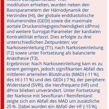
modilution erhielten, wurden neben den
Basisparametern der Hämodynamik der
Herzindex (HI), der globale enddiastolische
Volumenindex (GEDI) sowie die maximale
aortale Druckanstiegsgeschwindigkeit (dPmx)
und weitere Surrogat-Parameter der kardialen
Kontraktilität erfasst. Dies erfolgte zu drei
unterschiedlichen Zeitpunkten: vor
Narkoseeinleitung (T1), nach Narkose­einleitung
(T2) sowie unter Fortsetzung als balancierte
Anästhesie (T3).
Ergebnisse: Nach Narkoseeinleitung kam es zu
einem geringen, jedoch signifikanten Abfall des
mittleren arteriellen Blutdrucks (MAD) (-11 %),
des HI (-11 %) und des GEDI (-7 %), der periphere
Widerstand (SVRI), die Herzfrequenz (HF) und
dPmx blieben unverändert. Unter Fortsetzung
der Narkose mit Sevofluran / Remifentanil
zeigte sich ein Abfall des MAD um zusätzliche
25 %. Dabei wurden ein Abfall der HF (-15 %),