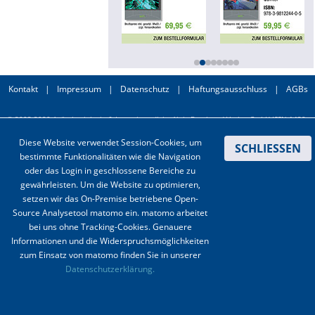
Online First
A&I English
Mediadaten
Kontakt
|
Impressum
|
Datenschutz
|
Haftungsausschluss
|
AGBs
Autoren-Service
© 2003-2020 Anästhesiologie & Intensivmedizin, Aktiv Druck und Verlag GmbH ISSN 1439-
0256 (online) ISSN 0170-5334 (Print)
Diese Website verwendet Session-Cookies, um
SCHLIESSEN
Bestell-Service
bestimmte Funktionalitäten wie die Navigation
oder das Login in geschlossene Bereiche zu
Stellenmarkt
gewährleisten. Um die Website zu optimieren,
setzen wir das On-Premise betriebene Open-
Kongresskalender
Source Analysetool matomo ein. matomo arbeitet
bei uns ohne Tracking-Cookies. Genauere
Informationen und die Widerspruchsmöglichkeiten
zum Einsatz von matomo finden Sie in unserer
Datenschutzerklärung.