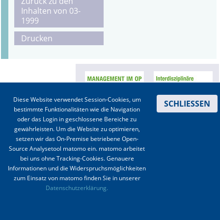
Zurück zu den
Inhalten von 03-
Online First
1999
Drucken
A&I English
Mediadaten
Autoren-Service
Diese Website verwendet Session-Cookies, um
SCHLIESSEN
Bestell-Service
bestimmte Funktionalitäten wie die Navigation
oder das Login in geschlossene Bereiche zu
Stellenmarkt
gewährleisten. Um die Website zu optimieren,
setzen wir das On-Premise betriebene Open-
Kongresskalender
Source Analysetool matomo ein. matomo arbeitet
bei uns ohne Tracking-Cookies. Genauere
Informationen und die Widerspruchsmöglichkeiten
Kontakt
|
Impressum
|
Datenschutz
|
Haftungsausschluss
|
AGBs
zum Einsatz von matomo finden Sie in unserer
Datenschutzerklärung.
© 2003-2020 Anästhesiologie & Intensivmedizin, Aktiv Druck und Verlag GmbH ISSN 1439-
0256 (online) ISSN 0170-5334 (Print)