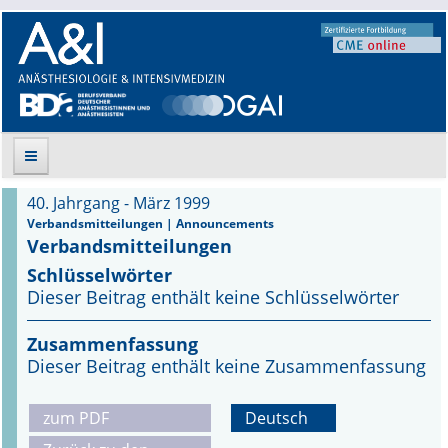
40. Jahrgang - März 1999
Suche
Verbandsmitteilungen | Announcements
Verbandsmitteilungen
Aktuelle Ausgabe
Schlüsselwörter
Dieser Beitrag enthält keine Schlüsselwörter
Leitlinien
Zusammenfassung
Archiv
Dieser Beitrag enthält keine Zusammenfassung
Supplements
zum PDF
Deutsch
Supplements OrphanAnesthesia