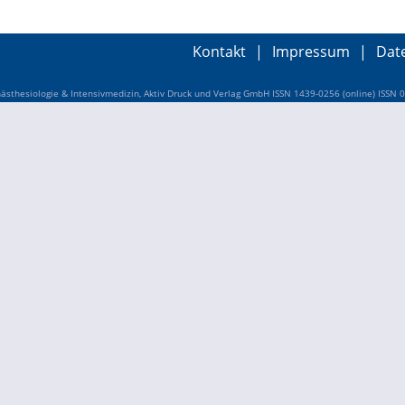
Kontakt
|
Impressum
|
Dat
sthesiologie & Intensivmedizin, Aktiv Druck und Verlag GmbH ISSN 1439-0256 (online) ISSN 0