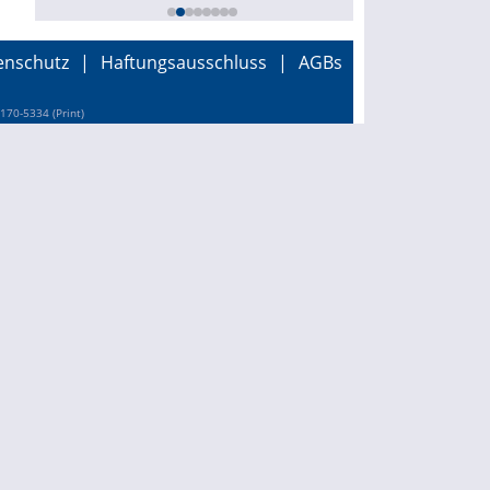
enschutz
|
Haftungsausschluss
|
AGBs
170-5334 (Print)