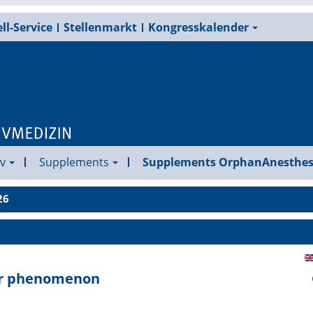
ll-Service
Stellenmarkt
Kongresskalender
v
Supplements
Supplements OrphanAnesthes
26
or phenomenon