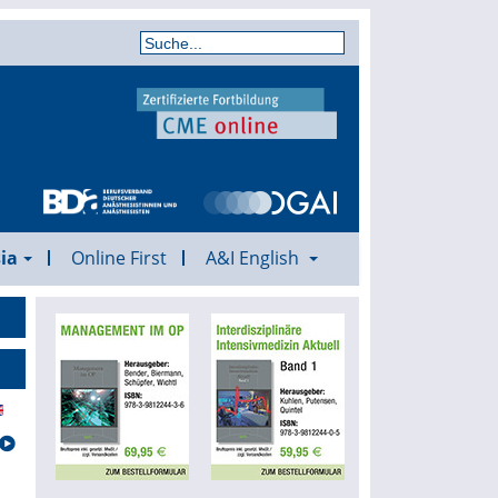
ia
Online First
A&I English