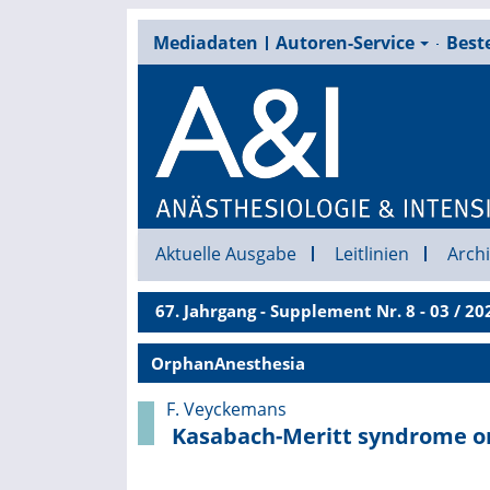
Mediadaten
Autoren-Service
Beste
Aktuelle Ausgabe
Leitlinien
Archi
67. Jahrgang - Supplement Nr. 8 - 03 / 20
OrphanAnesthesia
F. Veyckemans
Kasabach-Meritt syndrome 