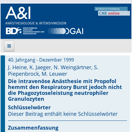
40. Jahrgang - Dezember 1999
Suche
J. Heine, K. Jaeger, N. Weingärtner, S.
Piepenbrock, M. Leuwer
Aktuelle Ausgabe
Die intravenöse Anästhesie mit Propofol
hemmt den Respiratory Burst jedoch nicht
Leitlinien
die Phagozytoseleistung neutrophiler
Granulozyten
Archiv
Schlüsselwörter
Dieser Beitrag enthält keine Schlüsselwörter
Supplements
Zusammenfassung
Supplements OrphanAnesthesia