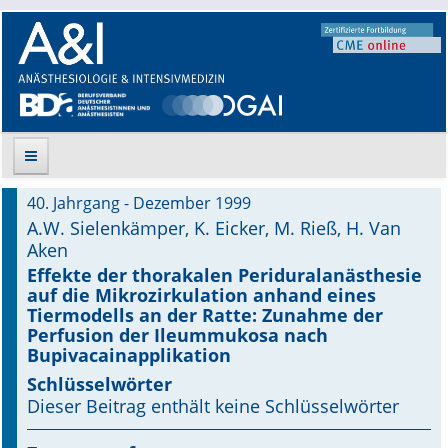
40. Jahrgang - Dezember 1999
Suche
A.W. Sielenkämper, K. Eicker, M. Rieß, H. Van
Aken
Aktuelle Ausgabe
Effekte der thorakalen Periduralanästhesie
auf die Mikrozirkulation anhand eines
Leitlinien
Tiermodells an der Ratte: Zunahme der
Perfusion der Ileummukosa nach
Bupivacainapplikation
Archiv
Schlüsselwörter
Supplements
Dieser Beitrag enthält keine Schlüsselwörter
Supplements OrphanAnesthesia