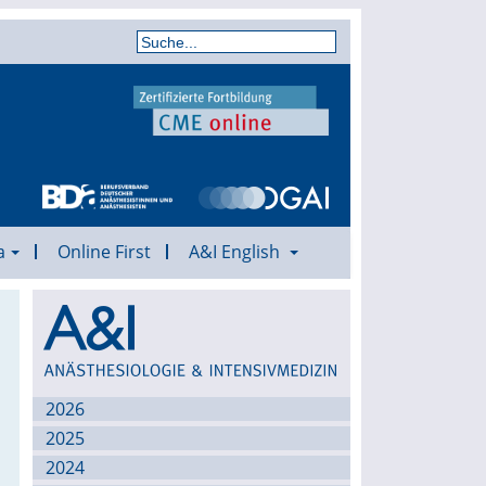
a
Online First
A&I English
Archiv
2026
2025
2024