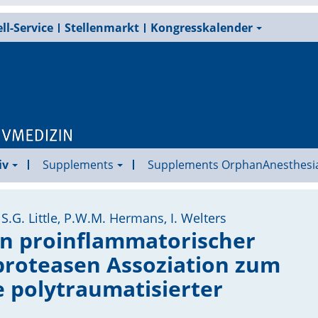
ll-Service
Stellenmarkt
Kongresskalender
iv
Supplements
Supplements OrphanAnesthesi
S.G. Little, P.W.M. Hermans, I. Welters
 proinflammatorischer
proteasen Assoziation zum
 polytraumatisierter